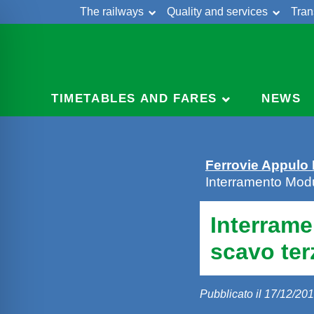
The railways
Quality and services
Tran
Skip
Cont
to
content
TIMETABLES AND FARES
NEWS
Ferrovie Appulo
Interramento Modug
Interrame
scavo ter
Pubblicato il 17/12/20