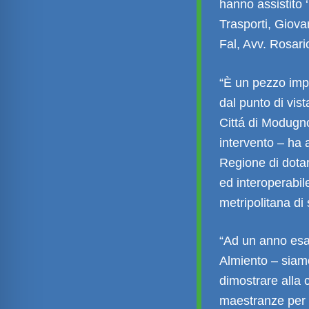
hanno assistito ‘
Trasporti, Giovan
Fal, Avv. Rosari
“È un pezzo imp
dal punto di vis
Cittá di Modugn
intervento – ha 
Regione di dotar
ed interoperabil
metripolitana di 
“Ad un anno esat
Almiento – siamo
dimostrare alla 
maestranze per 