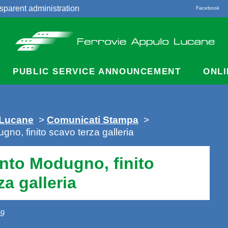
sparent administration
Facebook
acts
PUBLIC SERVICE ANNOUNCEMENT
ONLI
 Lucane
>
Comunicati Stampa
>
no, finito scavo terza galleria
nto Modugno, finito
za galleria
19