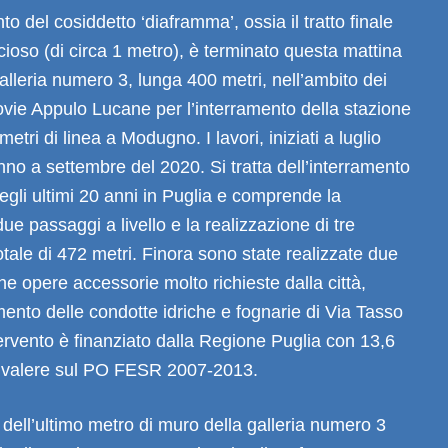
o del cosiddetto ‘diaframma’, ossia il tratto finale
oso (di circa 1 metro), è terminato questa mattina
alleria numero 3, lunga 400 metri, nell’ambito dei
rovie Appulo Lucane per l’interramento della stazione
metri di linea a Modugno. I lavori, iniziati a luglio
no a settembre del 2020. Si tratta dell’interramento
egli ultimi 20 anni in Puglia e comprende la
ue passaggi a livello e la realizzazione di tre
totale di 472 metri. Finora sono state realizzate due
he opere accessorie molto richieste dalla città,
nto delle condotte idriche e fognarie di Via Tasso
tervento è finanziato dalla Regione Puglia con 13,6
 a valere sul PO FESR 2007-2013.
 dell’ultimo metro di muro della galleria numero 3