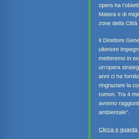
opera ha l’obiett
Matera e di migl
zone della Città 
Il Direttore Gen
ulteriore impegn
metteremo in ese
un’opera strateg
anni ci ha forni
ringraziare la c
rumori. Tra 4 mes
avremo raggiunto
ambientale”.
Clicca e guarda 