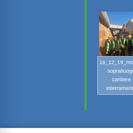
16_12_19_m
sopralluog
cantiere
interramen