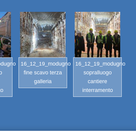
odugno
16_12_19_modugno
16_12_19_modugno
o
fine scavo terza
sopralluogo
galleria
cantiere
to
interramento