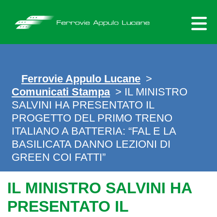
Skip
to
content
Ferrovie Appulo Lucane
>
Comunicati Stampa
> IL MINISTRO
SALVINI HA PRESENTATO IL
PROGETTO DEL PRIMO TRENO
ITALIANO A BATTERIA: “FAL E LA
BASILICATA DANNO LEZIONI DI
GREEN COI FATTI”
IL MINISTRO SALVINI HA
PRESENTATO IL