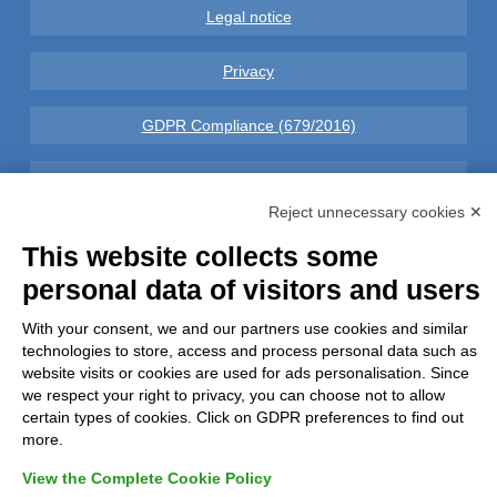
Legal notice
Privacy
GDPR Compliance (679/2016)
Complaints
Reject unnecessary cookies ✕
Refunds and Indemnities
This website collects some
personal data of visitors and users
Contacts
With your consent, we and our partners use cookies and similar
technologies to store, access and process personal data such as
website visits or cookies are used for ads personalisation. Since
we respect your right to privacy, you can choose not to allow
Azienda certificata UNI EN ISO 9001:2015
certain types of cookies. Click on GDPR preferences to find out
more.
View the Complete Cookie Policy
P.IVA 05538100727 - C.so Italia n.8 70123, BARI