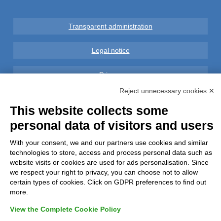
Transparent administration
Legal notice
Privacy
Reject unnecessary cookies ✕
GDPR Compliance (679/2016)
This website collects some
personal data of visitors and users
Complaints
With your consent, we and our partners use cookies and similar
Refunds and Indemnities
technologies to store, access and process personal data such as
website visits or cookies are used for ads personalisation. Since
Contacts
we respect your right to privacy, you can choose not to allow
certain types of cookies. Click on GDPR preferences to find out
more.
View the Complete Cookie Policy
Azienda certificata UNI EN ISO 9001:2015