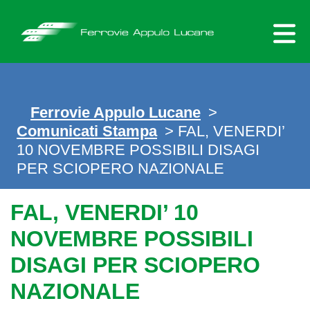
Skip
to
content
Ferrovie Appulo Lucane
>
Comunicati Stampa
> FAL, VENERDI’
10 NOVEMBRE POSSIBILI DISAGI
PER SCIOPERO NAZIONALE
FAL, VENERDI’ 10
NOVEMBRE POSSIBILI
DISAGI PER SCIOPERO
NAZIONALE