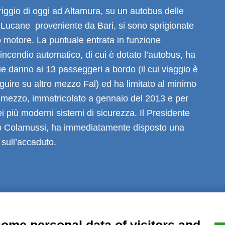
iggio di oggi ad Altamura, su un autobus delle
 Lucane proveniente da Bari, si sono sprigionate
 motore. La puntuale entrata in funzione
tincendio automatico, di cui è dotato l’autobus, ha
e danno ai 13 passeggeri a bordo (il cui viaggio è
eguire su altro mezzo Fal) ed ha limitato al minimo
l mezzo, immatricolato a gennaio del 2013 e per
i più moderni sistemi di sicurezza. Il Presidente
eo Colamussi, ha immediatamente disposto una
 sull’accaduto.
al notice
Privacy
GDPR Compliance (679/2016)
Complaints
Refund