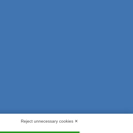
Reject unnecessary cookies ✕
s and Indemnities
Contacts