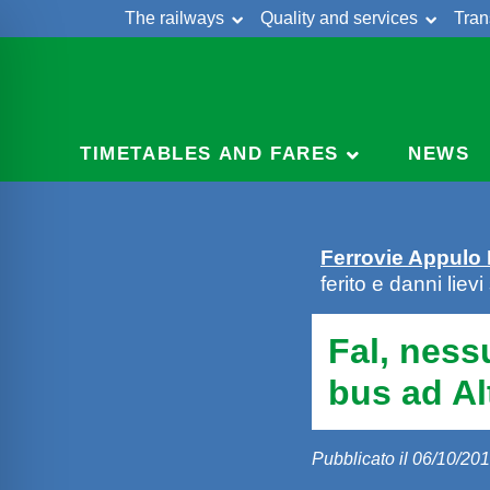
The railways
Quality and services
Tran
Skip
Cont
to
content
TIMETABLES AND FARES
NEWS
Ferrovie Appulo
ferito e danni lie
Fal, nessu
bus ad A
Pubblicato il 06/10/20