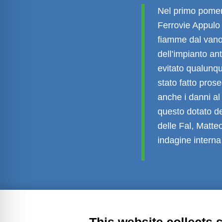
Nel primo pomer
Ferrovie Appulo
fiamme dal vano
dell’impianto an
evitato qualunqu
stato fatto pros
anche i danni a
questo dotato de
delle Fal, Matt
indagine interna
Transparent administration
Leg