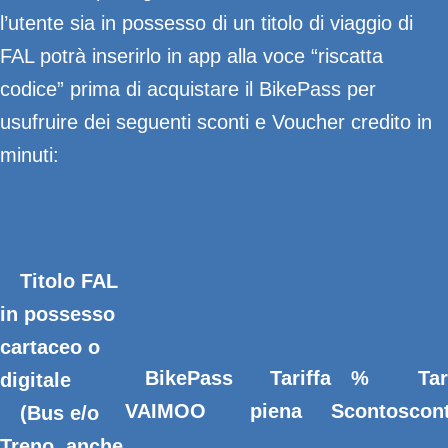
l’utente sia in possesso di un titolo di viaggio di
FAL potrà inserirlo in app alla voce “riscatta
codice” prima di acquistare il BikePass per
usufruire dei seguenti sconti e Voucher credito in
minuti:
Titolo FAL
in possesso
cartaceo o
BikePass
Tariffa
%
Tar
digitale
VAIMOO
piena
Sconto
scon
(Bus e/o
Treno, anche