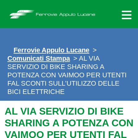
Skip
to
content
Ferrovie Appulo Lucane
>
Comunicati Stampa
> AL VIA
SERVIZIO DI BIKE SHARING A
POTENZA CON VAIMOO PER UTENTI
FAL SCONTI SULL’UTILIZZO DELLE
BICI ELETTRICHE
AL VIA SERVIZIO DI BIKE
SHARING A POTENZA CON
VAIMOO PER UTENTI FAL