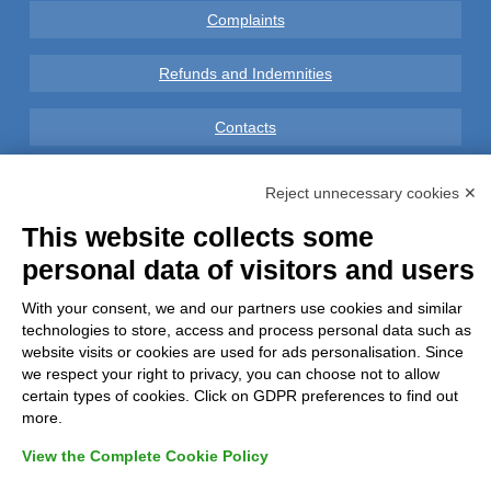
Complaints
Refunds and Indemnities
Contacts
Reject unnecessary cookies ✕
This website collects some
Azienda certificata UNI EN ISO 9001:2015
personal data of visitors and users
With your consent, we and our partners use cookies and similar
P.IVA 05538100727 - C.so Italia n.8 70123, BARI
technologies to store, access and process personal data such as
website visits or cookies are used for ads personalisation. Since
we respect your right to privacy, you can choose not to allow
certain types of cookies. Click on GDPR preferences to find out
more.
View the Complete Cookie Policy