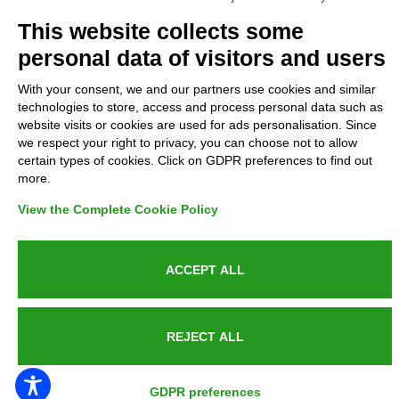
Complaints
This website collects some
personal data of visitors and users
Refunds and Indemnities
With your consent, we and our partners use cookies and similar
technologies to store, access and process personal data such as
Contacts
website visits or cookies are used for ads personalisation. Since
we respect your right to privacy, you can choose not to allow
certain types of cookies. Click on GDPR preferences to find out
more.
Azienda certificata UNI EN ISO 9001:2015
View the Complete Cookie Policy
ACCEPT ALL
P.IVA 05538100727 - C.so Italia n.8 70123, BARI
REJECT ALL
PUBLIC SERVICE ANNOUNCEMENT
GDPR preferences