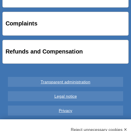
STRADE NUOVE: INAUGURATO SOTTOPASSO
CICLOPEDONALE FAL CONSEGNA ALLA CITTA’ LE NOVE
OPERE DEL PROGETTO
Complaints
AL VIA SERVIZIO DI BIKE SHARING A POTENZA CON
VAIMOO PER UTENTI FAL SCONTI SULL’UTILIZZO DELLE
BICI ELETTRICHE
Refunds and Compensation
Transparent administration
Legal notice
Privacy
GDPR Compliance (679/2016)
Reject unnecessary cookies ✕