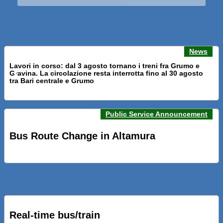
News
Lavori in corso: dal 3 agosto tornano i treni fra Grumo e
Gravina. La circolazione resta interrotta fino al 30 agosto
Previous news
Next n
tra Bari centrale e Grumo
Public Service Announcement
PRESENTATI A BARI NUOVI SERVIZI FALMAPS E LIVECHAT.
INQUADRA IL QR ALLE FERMATE E SEGUI IN TEMPO REALE
Bus Route Change in Altamura
IL TUO BUS ED IL TUO TRENO
PRESENTATO IL PROGETTO DELLA NUOVA PENSILINA DI
BARI CENTRALE “BOERI INTERPRETA AL MEGLIO LA
NOSTRA IDEA DI CONNESSIONE E MOBILITA’”
Real-time bus/train