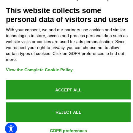
Complaints
This website collects some
personal data of visitors and users
Refunds and Indemnities
With your consent, we and our partners use cookies and similar
technologies to store, access and process personal data such as
Contacts
website visits or cookies are used for ads personalisation. Since
we respect your right to privacy, you can choose not to allow
certain types of cookies. Click on GDPR preferences to find out
more.
Azienda certificata UNI EN ISO 9001:2015
View the Complete Cookie Policy
ACCEPT ALL
P.IVA 05538100727 - C.so Italia n.8 70123, BARI
REJECT ALL
PUBLIC SERVICE ANNOUNCEMENT
GDPR preferences