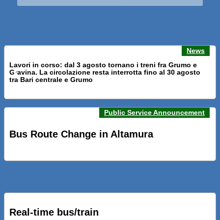
News
Lavori in corso: dal 3 agosto tornano i treni fra Grumo e
Gravina. La circolazione resta interrotta fino al 30 agosto
Previous news
Next n
tra Bari centrale e Grumo
Public Service Announcement
PRESENTATI A BARI NUOVI SERVIZI FALMAPS E LIVECHAT.
INQUADRA IL QR ALLE FERMATE E SEGUI IN TEMPO REALE
Bus Route Change in Altamura
IL TUO BUS ED IL TUO TRENO
PRESENTATO IL PROGETTO DELLA NUOVA PENSILINA DI
BARI CENTRALE “BOERI INTERPRETA AL MEGLIO LA
NOSTRA IDEA DI CONNESSIONE E MOBILITA’”
Real-time bus/train