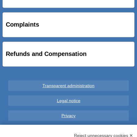
STRADE NUOVE: INAUGURATO SOTTOPASSO
CICLOPEDONALE FAL CONSEGNA ALLA CITTA’ LE NOVE
OPERE DEL PROGETTO
Complaints
AL VIA SERVIZIO DI BIKE SHARING A POTENZA CON
VAIMOO PER UTENTI FAL SCONTI SULL’UTILIZZO DELLE
BICI ELETTRICHE
Refunds and Compensation
Transparent administration
Legal notice
Privacy
GDPR Compliance (679/2016)
Reject unnecessary cookies ✕