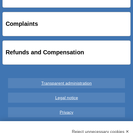
STRADE NUOVE: INAUGURATO SOTTOPASSO
CICLOPEDONALE FAL CONSEGNA ALLA CITTA’ LE NOVE
OPERE DEL PROGETTO
Complaints
AL VIA SERVIZIO DI BIKE SHARING A POTENZA CON
VAIMOO PER UTENTI FAL SCONTI SULL’UTILIZZO DELLE
BICI ELETTRICHE
Refunds and Compensation
Transparent administration
Legal notice
Privacy
GDPR Compliance (679/2016)
Reject unnecessary cookies ✕