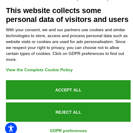
Complaints
This website collects some
personal data of visitors and users
Refunds and Indemnities
With your consent, we and our partners use cookies and similar
technologies to store, access and process personal data such as
Contacts
website visits or cookies are used for ads personalisation. Since
we respect your right to privacy, you can choose not to allow
certain types of cookies. Click on GDPR preferences to find out
more.
Azienda certificata UNI EN ISO 9001:2015
View the Complete Cookie Policy
ACCEPT ALL
P.IVA 05538100727 - C.so Italia n.8 70123, BARI
REJECT ALL
PUBLIC SERVICE ANNOUNCEMENT
GDPR preferences