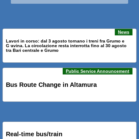
News
Lavori in corso: dal 3 agosto tornano i treni fra Grumo e
Gravina. La circolazione resta interrotta fino al 30 agosto
Previous news
Next n
tra Bari centrale e Grumo
Public Service Announcement
PRESENTATI A BARI NUOVI SERVIZI FALMAPS E LIVECHAT.
INQUADRA IL QR ALLE FERMATE E SEGUI IN TEMPO REALE
Bus Route Change in Altamura
IL TUO BUS ED IL TUO TRENO
PRESENTATO IL PROGETTO DELLA NUOVA PENSILINA DI
BARI CENTRALE “BOERI INTERPRETA AL MEGLIO LA
NOSTRA IDEA DI CONNESSIONE E MOBILITA’”
Real-time bus/train