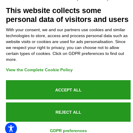
Complaints
This website collects some
personal data of visitors and users
Refunds and Indemnities
With your consent, we and our partners use cookies and similar
technologies to store, access and process personal data such as
Contacts
website visits or cookies are used for ads personalisation. Since
we respect your right to privacy, you can choose not to allow
certain types of cookies. Click on GDPR preferences to find out
more.
Azienda certificata UNI EN ISO 9001:2015
View the Complete Cookie Policy
ACCEPT ALL
P.IVA 05538100727 - C.so Italia n.8 70123, BARI
REJECT ALL
PUBLIC SERVICE ANNOUNCEMENT
GDPR preferences