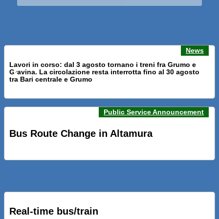
News
Lavori in corso: dal 3 agosto tornano i treni fra Grumo e
Gravina. La circolazione resta interrotta fino al 30 agosto
Previous news
Next n
tra Bari centrale e Grumo
Public Service Announcement
PRESENTATI A BARI NUOVI SERVIZI FALMAPS E LIVECHAT.
INQUADRA IL QR ALLE FERMATE E SEGUI IN TEMPO REALE
Bus Route Change in Altamura
IL TUO BUS ED IL TUO TRENO
PRESENTATO IL PROGETTO DELLA NUOVA PENSILINA DI
BARI CENTRALE “BOERI INTERPRETA AL MEGLIO LA
NOSTRA IDEA DI CONNESSIONE E MOBILITA’”
Real-time bus/train