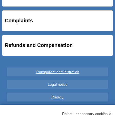
STRADE NUOVE: INAUGURATO SOTTOPASSO
CICLOPEDONALE FAL CONSEGNA ALLA CITTA’ LE NOVE
OPERE DEL PROGETTO
Complaints
AL VIA SERVIZIO DI BIKE SHARING A POTENZA CON
VAIMOO PER UTENTI FAL SCONTI SULL’UTILIZZO DELLE
BICI ELETTRICHE
Refunds and Compensation
Transparent administration
Legal notice
Privacy
GDPR Compliance (679/2016)
Reject unnecessary cookies ✕