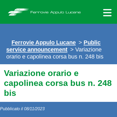
Skip
to
content
Ferrovie Appulo Lucane
>
Public
service announcement
> Variazione
orario e capolinea corsa bus n. 248 bis
Variazione orario e
capolinea corsa bus n. 248
bis
Pubblicato il 08/11/2023