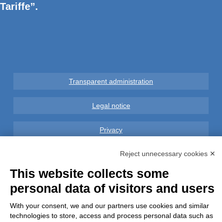
Tariffe”.
Transparent administration
Legal notice
Privacy
Reject unnecessary cookies ✕
GDPR Compliance (679/2016)
This website collects some
Complaints
personal data of visitors and users
Refunds and Indemnities
With your consent, we and our partners use cookies and similar
technologies to store, access and process personal data such as