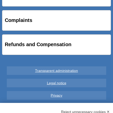
STRADE NUOVE: INAUGURATO SOTTOPASSO
CICLOPEDONALE FAL CONSEGNA ALLA CITTA’ LE NOVE
OPERE DEL PROGETTO
Complaints
AL VIA SERVIZIO DI BIKE SHARING A POTENZA CON
VAIMOO PER UTENTI FAL SCONTI SULL’UTILIZZO DELLE
BICI ELETTRICHE
Refunds and Compensation
Transparent administration
Legal notice
Privacy
GDPR Compliance (679/2016)
Reject unnecessary cookies ✕