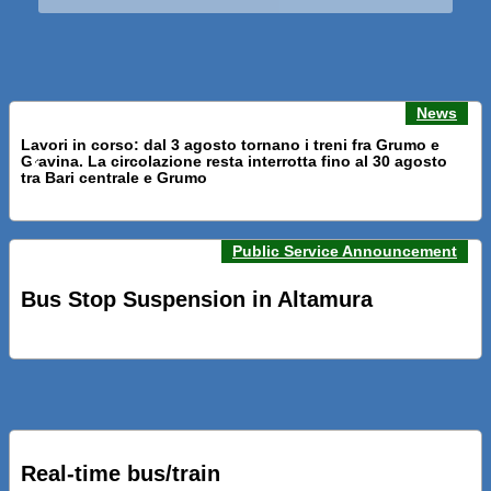
News
Lavori in corso: dal 3 agosto tornano i treni fra Grumo e
Gravina. La circolazione resta interrotta fino al 30 agosto
Previous news
Next n
tra Bari centrale e Grumo
Public Service Announcement
PRESENTATI A BARI NUOVI SERVIZI FALMAPS E LIVECHAT.
INQUADRA IL QR ALLE FERMATE E SEGUI IN TEMPO REALE
Bus Stop Suspension in Altamura
IL TUO BUS ED IL TUO TRENO
PRESENTATO IL PROGETTO DELLA NUOVA PENSILINA DI
BARI CENTRALE “BOERI INTERPRETA AL MEGLIO LA
NOSTRA IDEA DI CONNESSIONE E MOBILITA’”
Real-time bus/train