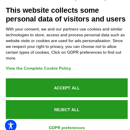
Complaints
This website collects some
personal data of visitors and users
Refunds and Indemnities
With your consent, we and our partners use cookies and similar
technologies to store, access and process personal data such as
Contacts
website visits or cookies are used for ads personalisation. Since
we respect your right to privacy, you can choose not to allow
certain types of cookies. Click on GDPR preferences to find out
more.
Azienda certificata UNI EN ISO 9001:2015
View the Complete Cookie Policy
ACCEPT ALL
P.IVA 05538100727 - C.so Italia n.8 70123, BARI
REJECT ALL
PUBLIC SERVICE ANNOUNCEMENT
GDPR preferences