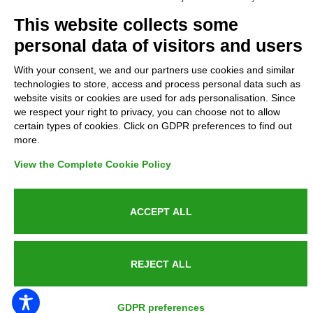
Complaints
This website collects some
personal data of visitors and users
Refunds and Indemnities
With your consent, we and our partners use cookies and similar
technologies to store, access and process personal data such as
Contacts
website visits or cookies are used for ads personalisation. Since
we respect your right to privacy, you can choose not to allow
certain types of cookies. Click on GDPR preferences to find out
more.
Azienda certificata UNI EN ISO 9001:2015
View the Complete Cookie Policy
ACCEPT ALL
P.IVA 05538100727 - C.so Italia n.8 70123, BARI
REJECT ALL
PUBLIC SERVICE ANNOUNCEMENT
GDPR preferences