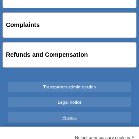
STRADE NUOVE: INAUGURATO SOTTOPASSO
CICLOPEDONALE FAL CONSEGNA ALLA CITTA’ LE NOVE
OPERE DEL PROGETTO
Complaints
AL VIA SERVIZIO DI BIKE SHARING A POTENZA CON
VAIMOO PER UTENTI FAL SCONTI SULL’UTILIZZO DELLE
BICI ELETTRICHE
Refunds and Compensation
Transparent administration
Legal notice
Privacy
GDPR Compliance (679/2016)
Reject unnecessary cookies ✕