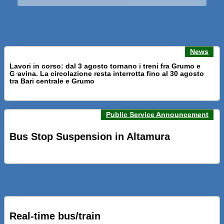
News
Lavori in corso: dal 3 agosto tornano i treni fra Grumo e
Gravina. La circolazione resta interrotta fino al 30 agosto
Previous news
Next n
tra Bari centrale e Grumo
Public Service Announcement
PRESENTATI A BARI NUOVI SERVIZI FALMAPS E LIVECHAT.
INQUADRA IL QR ALLE FERMATE E SEGUI IN TEMPO REALE
Bus Stop Suspension in Altamura
IL TUO BUS ED IL TUO TRENO
PRESENTATO IL PROGETTO DELLA NUOVA PENSILINA DI
BARI CENTRALE “BOERI INTERPRETA AL MEGLIO LA
NOSTRA IDEA DI CONNESSIONE E MOBILITA’”
Real-time bus/train