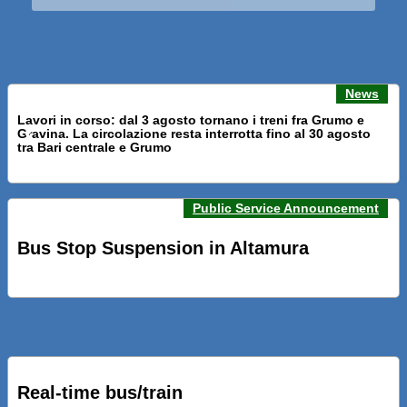
News
Lavori in corso: dal 3 agosto tornano i treni fra Grumo e
Gravina. La circolazione resta interrotta fino al 30 agosto
Previous news
Next n
tra Bari centrale e Grumo
Public Service Announcement
PRESENTATI A BARI NUOVI SERVIZI FALMAPS E LIVECHAT.
INQUADRA IL QR ALLE FERMATE E SEGUI IN TEMPO REALE
Bus Stop Suspension in Altamura
IL TUO BUS ED IL TUO TRENO
PRESENTATO IL PROGETTO DELLA NUOVA PENSILINA DI
BARI CENTRALE “BOERI INTERPRETA AL MEGLIO LA
NOSTRA IDEA DI CONNESSIONE E MOBILITA’”
Real-time bus/train