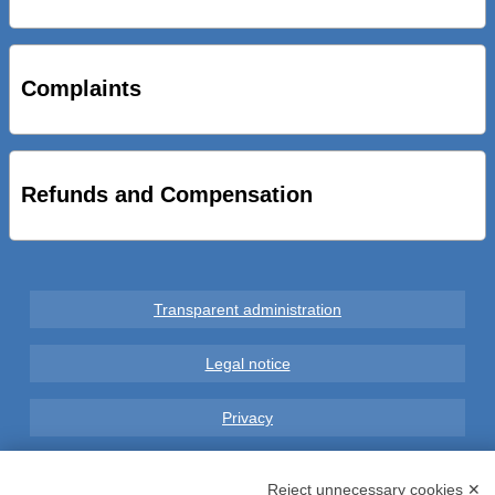
STRADE NUOVE: INAUGURATO SOTTOPASSO
CICLOPEDONALE FAL CONSEGNA ALLA CITTA’ LE NOVE
OPERE DEL PROGETTO
Complaints
AL VIA SERVIZIO DI BIKE SHARING A POTENZA CON
VAIMOO PER UTENTI FAL SCONTI SULL’UTILIZZO DELLE
BICI ELETTRICHE
Refunds and Compensation
Transparent administration
Legal notice
Privacy
GDPR Compliance (679/2016)
Reject unnecessary cookies ✕