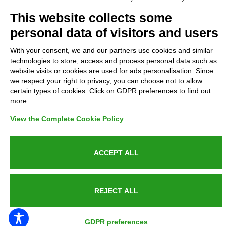
Complaints
This website collects some
personal data of visitors and users
Refunds and Indemnities
With your consent, we and our partners use cookies and similar
technologies to store, access and process personal data such as
Contacts
website visits or cookies are used for ads personalisation. Since
we respect your right to privacy, you can choose not to allow
certain types of cookies. Click on GDPR preferences to find out
more.
Azienda certificata UNI EN ISO 9001:2015
View the Complete Cookie Policy
ACCEPT ALL
P.IVA 05538100727 - C.so Italia n.8 70123, BARI
REJECT ALL
PUBLIC SERVICE ANNOUNCEMENT
GDPR preferences