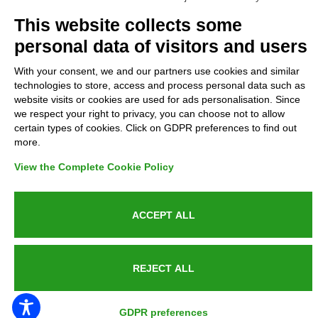
Complaints
This website collects some
personal data of visitors and users
Refunds and Indemnities
With your consent, we and our partners use cookies and similar
technologies to store, access and process personal data such as
Contacts
website visits or cookies are used for ads personalisation. Since
we respect your right to privacy, you can choose not to allow
certain types of cookies. Click on GDPR preferences to find out
more.
Azienda certificata UNI EN ISO 9001:2015
View the Complete Cookie Policy
ACCEPT ALL
P.IVA 05538100727 - C.so Italia n.8 70123, BARI
REJECT ALL
PUBLIC SERVICE ANNOUNCEMENT
GDPR preferences