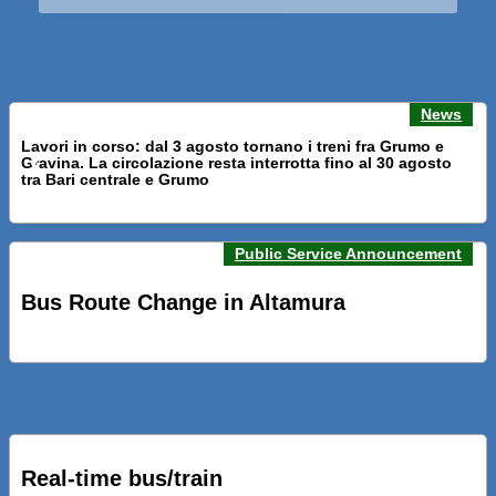
News
Lavori in corso: dal 3 agosto tornano i treni fra Grumo e
Gravina. La circolazione resta interrotta fino al 30 agosto
Previous news
Next n
tra Bari centrale e Grumo
Public Service Announcement
PRESENTATI A BARI NUOVI SERVIZI FALMAPS E LIVECHAT.
INQUADRA IL QR ALLE FERMATE E SEGUI IN TEMPO REALE
Bus Route Change in Altamura
IL TUO BUS ED IL TUO TRENO
PRESENTATO IL PROGETTO DELLA NUOVA PENSILINA DI
BARI CENTRALE “BOERI INTERPRETA AL MEGLIO LA
NOSTRA IDEA DI CONNESSIONE E MOBILITA’”
Real-time bus/train