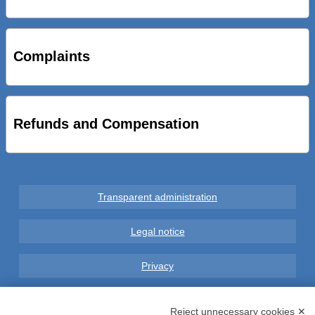
STRADE NUOVE: INAUGURATO SOTTOPASSO
CICLOPEDONALE FAL CONSEGNA ALLA CITTA’ LE NOVE
OPERE DEL PROGETTO
Complaints
AL VIA SERVIZIO DI BIKE SHARING A POTENZA CON
VAIMOO PER UTENTI FAL SCONTI SULL’UTILIZZO DELLE
BICI ELETTRICHE
Refunds and Compensation
Transparent administration
Legal notice
Privacy
GDPR Compliance (679/2016)
Reject unnecessary cookies ✕