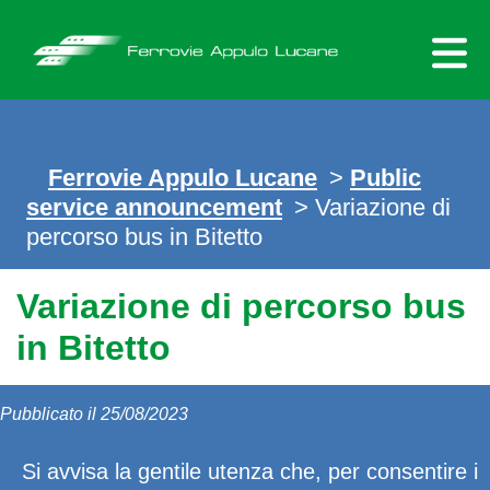
Skip
to
content
Ferrovie Appulo Lucane
>
Public
service announcement
> Variazione di
percorso bus in Bitetto
Variazione di percorso bus
in Bitetto
Pubblicato il 25/08/2023
Si avvisa la gentile utenza che, per consentire i