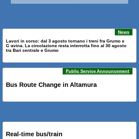
News
Lavori in corso: dal 3 agosto tornano i treni fra Grumo e
Gravina. La circolazione resta interrotta fino al 30 agosto
Previous news
Next n
tra Bari centrale e Grumo
Public Service Announcement
PRESENTATI A BARI NUOVI SERVIZI FALMAPS E LIVECHAT.
INQUADRA IL QR ALLE FERMATE E SEGUI IN TEMPO REALE
Bus Route Change in Altamura
IL TUO BUS ED IL TUO TRENO
PRESENTATO IL PROGETTO DELLA NUOVA PENSILINA DI
BARI CENTRALE “BOERI INTERPRETA AL MEGLIO LA
NOSTRA IDEA DI CONNESSIONE E MOBILITA’”
Real-time bus/train