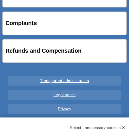
STRADE NUOVE: INAUGURATO SOTTOPASSO
CICLOPEDONALE FAL CONSEGNA ALLA CITTA’ LE NOVE
OPERE DEL PROGETTO
Complaints
AL VIA SERVIZIO DI BIKE SHARING A POTENZA CON
VAIMOO PER UTENTI FAL SCONTI SULL’UTILIZZO DELLE
BICI ELETTRICHE
Refunds and Compensation
Transparent administration
Legal notice
Privacy
GDPR Compliance (679/2016)
Reject unnecessary cookies ✕