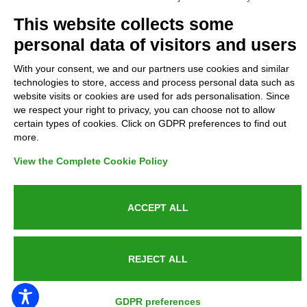
Complaints
This website collects some
personal data of visitors and users
Refunds and Indemnities
With your consent, we and our partners use cookies and similar
technologies to store, access and process personal data such as
Contacts
website visits or cookies are used for ads personalisation. Since
we respect your right to privacy, you can choose not to allow
certain types of cookies. Click on GDPR preferences to find out
more.
Azienda certificata UNI EN ISO 9001:2015
View the Complete Cookie Policy
ACCEPT ALL
P.IVA 05538100727 - C.so Italia n.8 70123, BARI
REJECT ALL
PUBLIC SERVICE ANNOUNCEMENT
GDPR preferences