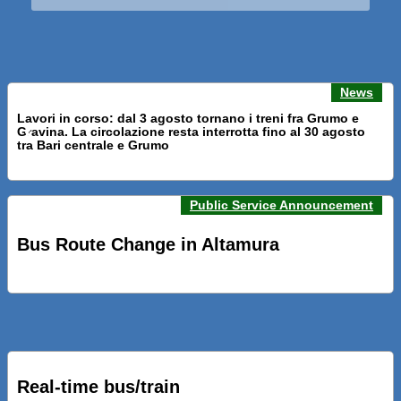
News
Lavori in corso: dal 3 agosto tornano i treni fra Grumo e
Gravina. La circolazione resta interrotta fino al 30 agosto
Previous news
Next n
tra Bari centrale e Grumo
Public Service Announcement
PRESENTATI A BARI NUOVI SERVIZI FALMAPS E LIVECHAT.
INQUADRA IL QR ALLE FERMATE E SEGUI IN TEMPO REALE
Bus Route Change in Altamura
IL TUO BUS ED IL TUO TRENO
PRESENTATO IL PROGETTO DELLA NUOVA PENSILINA DI
BARI CENTRALE “BOERI INTERPRETA AL MEGLIO LA
NOSTRA IDEA DI CONNESSIONE E MOBILITA’”
Real-time bus/train