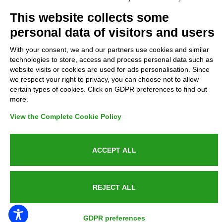
Complaints
This website collects some
personal data of visitors and users
Refunds and Indemnities
With your consent, we and our partners use cookies and similar
technologies to store, access and process personal data such as
Contacts
website visits or cookies are used for ads personalisation. Since
we respect your right to privacy, you can choose not to allow
certain types of cookies. Click on GDPR preferences to find out
more.
Azienda certificata UNI EN ISO 9001:2015
View the Complete Cookie Policy
ACCEPT ALL
P.IVA 05538100727 - C.so Italia n.8 70123, BARI
REJECT ALL
PUBLIC SERVICE ANNOUNCEMENT
GDPR preferences