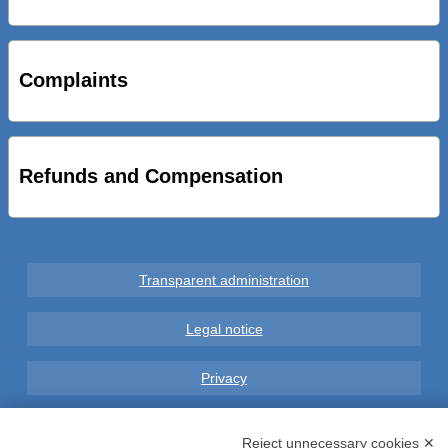
STRADE NUOVE: INAUGURATO SOTTOPASSO
CICLOPEDONALE FAL CONSEGNA ALLA CITTA’ LE NOVE
OPERE DEL PROGETTO
Complaints
AL VIA SERVIZIO DI BIKE SHARING A POTENZA CON
VAIMOO PER UTENTI FAL SCONTI SULL’UTILIZZO DELLE
BICI ELETTRICHE
Refunds and Compensation
Transparent administration
Legal notice
Privacy
GDPR Compliance (679/2016)
Reject unnecessary cookies ✕