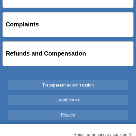
STRADE NUOVE: INAUGURATO SOTTOPASSO
CICLOPEDONALE FAL CONSEGNA ALLA CITTA’ LE NOVE
OPERE DEL PROGETTO
Complaints
AL VIA SERVIZIO DI BIKE SHARING A POTENZA CON
VAIMOO PER UTENTI FAL SCONTI SULL’UTILIZZO DELLE
BICI ELETTRICHE
Refunds and Compensation
Transparent administration
Legal notice
Privacy
GDPR Compliance (679/2016)
Reject unnecessary cookies ✕