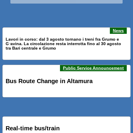
News
Lavori in corso: dal 3 agosto tornano i treni fra Grumo e
Gravina. La circolazione resta interrotta fino al 30 agosto
Previous news
Next n
tra Bari centrale e Grumo
Public Service Announcement
PRESENTATI A BARI NUOVI SERVIZI FALMAPS E LIVECHAT.
INQUADRA IL QR ALLE FERMATE E SEGUI IN TEMPO REALE
Bus Route Change in Altamura
IL TUO BUS ED IL TUO TRENO
PRESENTATO IL PROGETTO DELLA NUOVA PENSILINA DI
BARI CENTRALE “BOERI INTERPRETA AL MEGLIO LA
NOSTRA IDEA DI CONNESSIONE E MOBILITA’”
Real-time bus/train