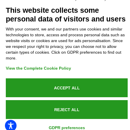
Complaints
This website collects some
personal data of visitors and users
Refunds and Indemnities
With your consent, we and our partners use cookies and similar
technologies to store, access and process personal data such as
Contacts
website visits or cookies are used for ads personalisation. Since
we respect your right to privacy, you can choose not to allow
certain types of cookies. Click on GDPR preferences to find out
more.
Azienda certificata UNI EN ISO 9001:2015
View the Complete Cookie Policy
ACCEPT ALL
P.IVA 05538100727 - C.so Italia n.8 70123, BARI
REJECT ALL
PUBLIC SERVICE ANNOUNCEMENT
GDPR preferences