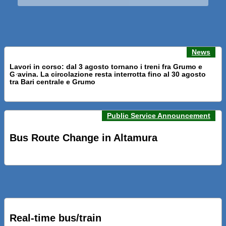
News
Lavori in corso: dal 3 agosto tornano i treni fra Grumo e
Gravina. La circolazione resta interrotta fino al 30 agosto
Previous news
Next n
tra Bari centrale e Grumo
Public Service Announcement
PRESENTATI A BARI NUOVI SERVIZI FALMAPS E LIVECHAT.
INQUADRA IL QR ALLE FERMATE E SEGUI IN TEMPO REALE
Bus Route Change in Altamura
IL TUO BUS ED IL TUO TRENO
PRESENTATO IL PROGETTO DELLA NUOVA PENSILINA DI
BARI CENTRALE “BOERI INTERPRETA AL MEGLIO LA
NOSTRA IDEA DI CONNESSIONE E MOBILITA’”
Real-time bus/train