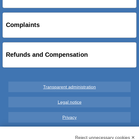
STRADE NUOVE: INAUGURATO SOTTOPASSO
CICLOPEDONALE FAL CONSEGNA ALLA CITTA’ LE NOVE
OPERE DEL PROGETTO
Complaints
AL VIA SERVIZIO DI BIKE SHARING A POTENZA CON
VAIMOO PER UTENTI FAL SCONTI SULL’UTILIZZO DELLE
BICI ELETTRICHE
Refunds and Compensation
Transparent administration
Legal notice
Privacy
GDPR Compliance (679/2016)
Reject unnecessary cookies ✕