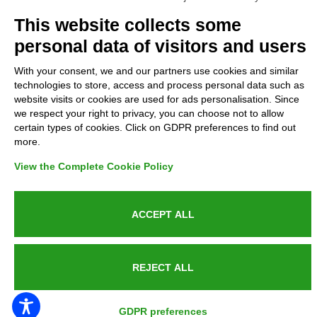
Complaints
This website collects some
personal data of visitors and users
Refunds and Indemnities
With your consent, we and our partners use cookies and similar
technologies to store, access and process personal data such as
Contacts
website visits or cookies are used for ads personalisation. Since
we respect your right to privacy, you can choose not to allow
certain types of cookies. Click on GDPR preferences to find out
more.
Azienda certificata UNI EN ISO 9001:2015
View the Complete Cookie Policy
ACCEPT ALL
P.IVA 05538100727 - C.so Italia n.8 70123, BARI
REJECT ALL
PUBLIC SERVICE ANNOUNCEMENT
GDPR preferences