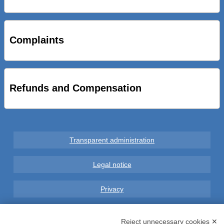
STRADE NUOVE: INAUGURATO SOTTOPASSO
CICLOPEDONALE FAL CONSEGNA ALLA CITTA’ LE NOVE
OPERE DEL PROGETTO
Complaints
AL VIA SERVIZIO DI BIKE SHARING A POTENZA CON
VAIMOO PER UTENTI FAL SCONTI SULL’UTILIZZO DELLE
BICI ELETTRICHE
Refunds and Compensation
Transparent administration
Legal notice
Privacy
GDPR Compliance (679/2016)
Reject unnecessary cookies ✕