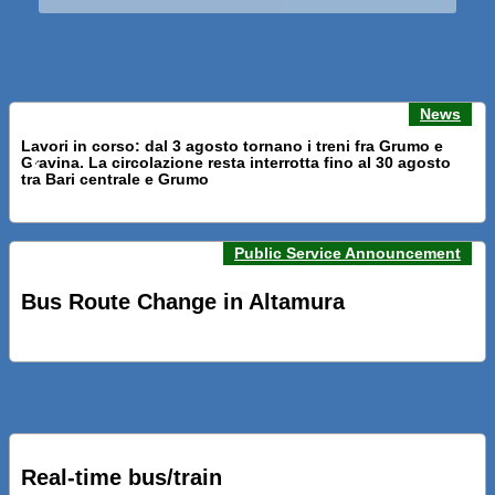
News
Lavori in corso: dal 3 agosto tornano i treni fra Grumo e
Gravina. La circolazione resta interrotta fino al 30 agosto
Previous news
Next n
tra Bari centrale e Grumo
Public Service Announcement
PRESENTATI A BARI NUOVI SERVIZI FALMAPS E LIVECHAT.
INQUADRA IL QR ALLE FERMATE E SEGUI IN TEMPO REALE
Bus Route Change in Altamura
IL TUO BUS ED IL TUO TRENO
PRESENTATO IL PROGETTO DELLA NUOVA PENSILINA DI
BARI CENTRALE “BOERI INTERPRETA AL MEGLIO LA
NOSTRA IDEA DI CONNESSIONE E MOBILITA’”
Real-time bus/train