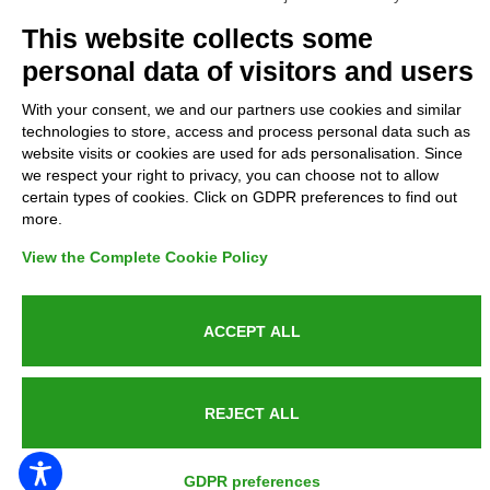
Complaints
This website collects some
personal data of visitors and users
Refunds and Indemnities
With your consent, we and our partners use cookies and similar
technologies to store, access and process personal data such as
Contacts
website visits or cookies are used for ads personalisation. Since
we respect your right to privacy, you can choose not to allow
certain types of cookies. Click on GDPR preferences to find out
more.
Azienda certificata UNI EN ISO 9001:2015
View the Complete Cookie Policy
ACCEPT ALL
P.IVA 05538100727 - C.so Italia n.8 70123, BARI
REJECT ALL
PUBLIC SERVICE ANNOUNCEMENT
GDPR preferences