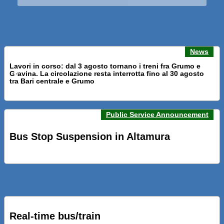
News
Lavori in corso: dal 3 agosto tornano i treni fra Grumo e
Gravina. La circolazione resta interrotta fino al 30 agosto
Previous news
Next n
tra Bari centrale e Grumo
Public Service Announcement
PRESENTATI A BARI NUOVI SERVIZI FALMAPS E LIVECHAT.
INQUADRA IL QR ALLE FERMATE E SEGUI IN TEMPO REALE
Bus Stop Suspension in Altamura
IL TUO BUS ED IL TUO TRENO
PRESENTATO IL PROGETTO DELLA NUOVA PENSILINA DI
BARI CENTRALE “BOERI INTERPRETA AL MEGLIO LA
NOSTRA IDEA DI CONNESSIONE E MOBILITA’”
Real-time bus/train