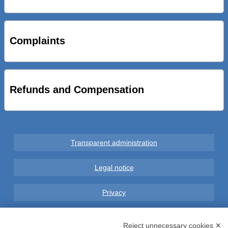
STRADE NUOVE: INAUGURATO SOTTOPASSO
CICLOPEDONALE FAL CONSEGNA ALLA CITTA’ LE NOVE
OPERE DEL PROGETTO
Complaints
AL VIA SERVIZIO DI BIKE SHARING A POTENZA CON
VAIMOO PER UTENTI FAL SCONTI SULL’UTILIZZO DELLE
BICI ELETTRICHE
Refunds and Compensation
Transparent administration
Legal notice
Privacy
GDPR Compliance (679/2016)
Reject unnecessary cookies ✕