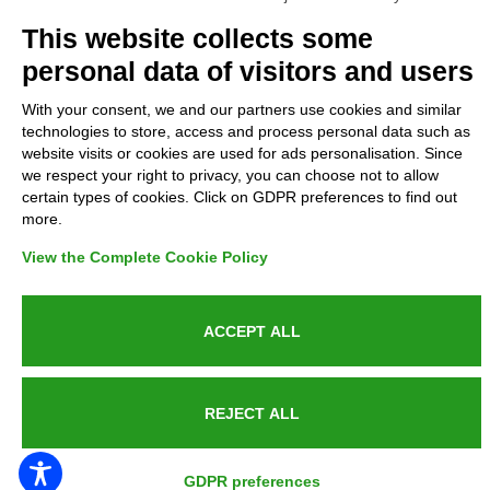
Complaints
This website collects some
personal data of visitors and users
Refunds and Indemnities
With your consent, we and our partners use cookies and similar
technologies to store, access and process personal data such as
Contacts
website visits or cookies are used for ads personalisation. Since
we respect your right to privacy, you can choose not to allow
certain types of cookies. Click on GDPR preferences to find out
more.
Azienda certificata UNI EN ISO 9001:2015
View the Complete Cookie Policy
ACCEPT ALL
P.IVA 05538100727 - C.so Italia n.8 70123, BARI
REJECT ALL
PUBLIC SERVICE ANNOUNCEMENT
GDPR preferences