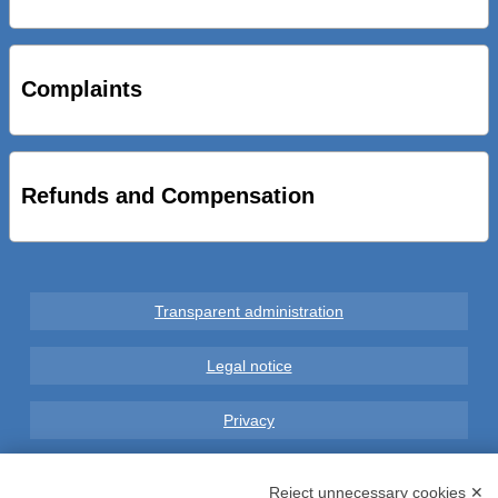
STRADE NUOVE: INAUGURATO SOTTOPASSO
CICLOPEDONALE FAL CONSEGNA ALLA CITTA’ LE NOVE
OPERE DEL PROGETTO
Complaints
AL VIA SERVIZIO DI BIKE SHARING A POTENZA CON
VAIMOO PER UTENTI FAL SCONTI SULL’UTILIZZO DELLE
BICI ELETTRICHE
Refunds and Compensation
Transparent administration
Legal notice
Privacy
GDPR Compliance (679/2016)
Reject unnecessary cookies ✕