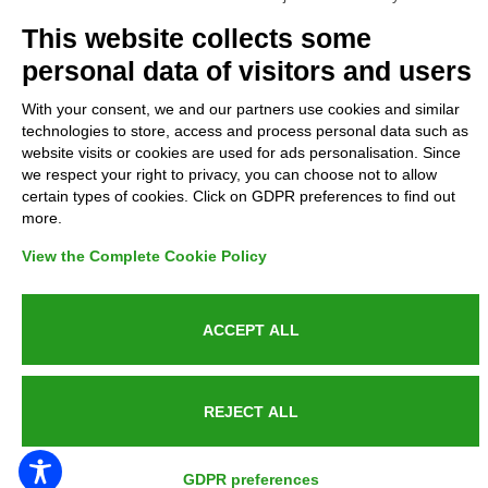
Complaints
This website collects some
personal data of visitors and users
Refunds and Indemnities
With your consent, we and our partners use cookies and similar
technologies to store, access and process personal data such as
Contacts
website visits or cookies are used for ads personalisation. Since
we respect your right to privacy, you can choose not to allow
certain types of cookies. Click on GDPR preferences to find out
more.
Azienda certificata UNI EN ISO 9001:2015
View the Complete Cookie Policy
ACCEPT ALL
P.IVA 05538100727 - C.so Italia n.8 70123, BARI
REJECT ALL
PUBLIC SERVICE ANNOUNCEMENT
GDPR preferences