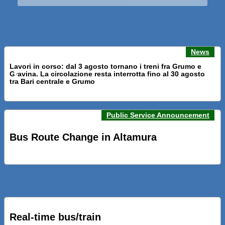
News
Lavori in corso: dal 3 agosto tornano i treni fra Grumo e
Gravina. La circolazione resta interrotta fino al 30 agosto
Previous news
Next n
tra Bari centrale e Grumo
Public Service Announcement
PRESENTATI A BARI NUOVI SERVIZI FALMAPS E LIVECHAT.
INQUADRA IL QR ALLE FERMATE E SEGUI IN TEMPO REALE
Bus Route Change in Altamura
IL TUO BUS ED IL TUO TRENO
PRESENTATO IL PROGETTO DELLA NUOVA PENSILINA DI
BARI CENTRALE “BOERI INTERPRETA AL MEGLIO LA
NOSTRA IDEA DI CONNESSIONE E MOBILITA’”
Real-time bus/train