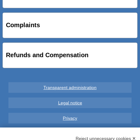
STRADE NUOVE: INAUGURATO SOTTOPASSO
CICLOPEDONALE FAL CONSEGNA ALLA CITTA’ LE NOVE
OPERE DEL PROGETTO
Complaints
AL VIA SERVIZIO DI BIKE SHARING A POTENZA CON
VAIMOO PER UTENTI FAL SCONTI SULL’UTILIZZO DELLE
BICI ELETTRICHE
Refunds and Compensation
Transparent administration
Legal notice
Privacy
GDPR Compliance (679/2016)
Reject unnecessary cookies ✕