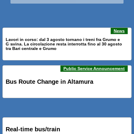
News
Lavori in corso: dal 3 agosto tornano i treni fra Grumo e
Gravina. La circolazione resta interrotta fino al 30 agosto
Previous news
Next n
tra Bari centrale e Grumo
Public Service Announcement
PRESENTATI A BARI NUOVI SERVIZI FALMAPS E LIVECHAT.
INQUADRA IL QR ALLE FERMATE E SEGUI IN TEMPO REALE
Bus Route Change in Altamura
IL TUO BUS ED IL TUO TRENO
PRESENTATO IL PROGETTO DELLA NUOVA PENSILINA DI
BARI CENTRALE “BOERI INTERPRETA AL MEGLIO LA
NOSTRA IDEA DI CONNESSIONE E MOBILITA’”
Real-time bus/train