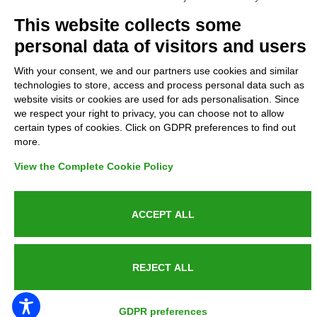
Complaints
This website collects some
personal data of visitors and users
Refunds and Indemnities
With your consent, we and our partners use cookies and similar
technologies to store, access and process personal data such as
Contacts
website visits or cookies are used for ads personalisation. Since
we respect your right to privacy, you can choose not to allow
certain types of cookies. Click on GDPR preferences to find out
more.
Azienda certificata UNI EN ISO 9001:2015
View the Complete Cookie Policy
ACCEPT ALL
P.IVA 05538100727 - C.so Italia n.8 70123, BARI
REJECT ALL
PUBLIC SERVICE ANNOUNCEMENT
GDPR preferences