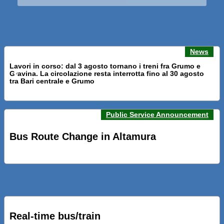
News
Lavori in corso: dal 3 agosto tornano i treni fra Grumo e
Gravina. La circolazione resta interrotta fino al 30 agosto
Previous news
Next n
tra Bari centrale e Grumo
Public Service Announcement
PRESENTATI A BARI NUOVI SERVIZI FALMAPS E LIVECHAT.
INQUADRA IL QR ALLE FERMATE E SEGUI IN TEMPO REALE
Bus Route Change in Altamura
IL TUO BUS ED IL TUO TRENO
PRESENTATO IL PROGETTO DELLA NUOVA PENSILINA DI
BARI CENTRALE “BOERI INTERPRETA AL MEGLIO LA
NOSTRA IDEA DI CONNESSIONE E MOBILITA’”
Real-time bus/train