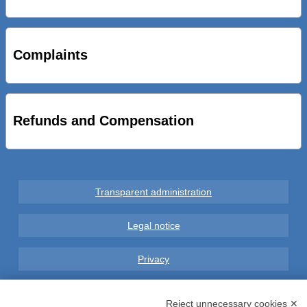
STRADE NUOVE: INAUGURATO SOTTOPASSO
CICLOPEDONALE FAL CONSEGNA ALLA CITTA’ LE NOVE
OPERE DEL PROGETTO
Complaints
AL VIA SERVIZIO DI BIKE SHARING A POTENZA CON
VAIMOO PER UTENTI FAL SCONTI SULL’UTILIZZO DELLE
BICI ELETTRICHE
Refunds and Compensation
Transparent administration
Legal notice
Privacy
GDPR Compliance (679/2016)
Reject unnecessary cookies ✕