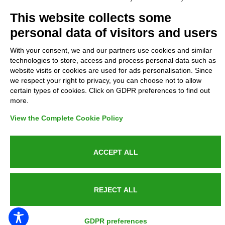
Complaints
This website collects some
personal data of visitors and users
Refunds and Indemnities
With your consent, we and our partners use cookies and similar
technologies to store, access and process personal data such as
Contacts
website visits or cookies are used for ads personalisation. Since
we respect your right to privacy, you can choose not to allow
certain types of cookies. Click on GDPR preferences to find out
more.
Azienda certificata UNI EN ISO 9001:2015
View the Complete Cookie Policy
ACCEPT ALL
P.IVA 05538100727 - C.so Italia n.8 70123, BARI
REJECT ALL
PUBLIC SERVICE ANNOUNCEMENT
GDPR preferences