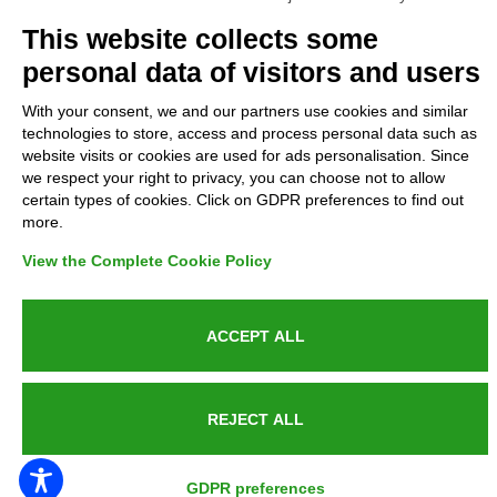
Complaints
This website collects some
personal data of visitors and users
Refunds and Indemnities
With your consent, we and our partners use cookies and similar
technologies to store, access and process personal data such as
Contacts
website visits or cookies are used for ads personalisation. Since
we respect your right to privacy, you can choose not to allow
certain types of cookies. Click on GDPR preferences to find out
more.
Azienda certificata UNI EN ISO 9001:2015
View the Complete Cookie Policy
ACCEPT ALL
P.IVA 05538100727 - C.so Italia n.8 70123, BARI
REJECT ALL
PUBLIC SERVICE ANNOUNCEMENT
GDPR preferences