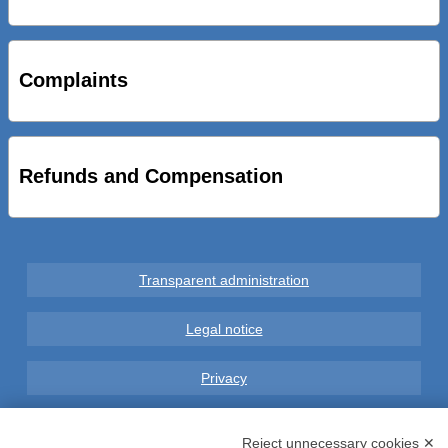
STRADE NUOVE: INAUGURATO SOTTOPASSO
CICLOPEDONALE FAL CONSEGNA ALLA CITTA’ LE NOVE
OPERE DEL PROGETTO
Complaints
AL VIA SERVIZIO DI BIKE SHARING A POTENZA CON
VAIMOO PER UTENTI FAL SCONTI SULL’UTILIZZO DELLE
BICI ELETTRICHE
Refunds and Compensation
Transparent administration
Legal notice
Privacy
GDPR Compliance (679/2016)
Reject unnecessary cookies ✕