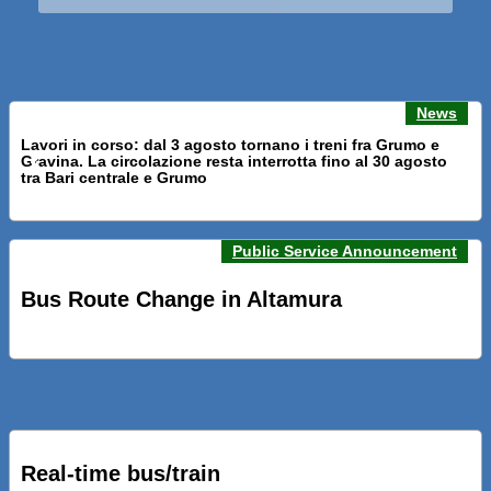
News
Lavori in corso: dal 3 agosto tornano i treni fra Grumo e
Gravina. La circolazione resta interrotta fino al 30 agosto
Previous news
Next n
tra Bari centrale e Grumo
Public Service Announcement
PRESENTATI A BARI NUOVI SERVIZI FALMAPS E LIVECHAT.
INQUADRA IL QR ALLE FERMATE E SEGUI IN TEMPO REALE
Bus Route Change in Altamura
IL TUO BUS ED IL TUO TRENO
PRESENTATO IL PROGETTO DELLA NUOVA PENSILINA DI
BARI CENTRALE “BOERI INTERPRETA AL MEGLIO LA
NOSTRA IDEA DI CONNESSIONE E MOBILITA’”
Real-time bus/train