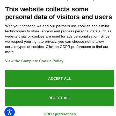
Complaints
This website collects some
personal data of visitors and users
Refunds and Indemnities
With your consent, we and our partners use cookies and similar
technologies to store, access and process personal data such as
Contacts
website visits or cookies are used for ads personalisation. Since
we respect your right to privacy, you can choose not to allow
certain types of cookies. Click on GDPR preferences to find out
more.
Azienda certificata UNI EN ISO 9001:2015
View the Complete Cookie Policy
ACCEPT ALL
P.IVA 05538100727 - C.so Italia n.8 70123, BARI
REJECT ALL
PUBLIC SERVICE ANNOUNCEMENT
GDPR preferences