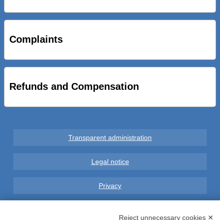
STRADE NUOVE: INAUGURATO SOTTOPASSO
CICLOPEDONALE FAL CONSEGNA ALLA CITTA’ LE NOVE
OPERE DEL PROGETTO
Complaints
AL VIA SERVIZIO DI BIKE SHARING A POTENZA CON
VAIMOO PER UTENTI FAL SCONTI SULL’UTILIZZO DELLE
BICI ELETTRICHE
Refunds and Compensation
Transparent administration
Legal notice
Privacy
GDPR Compliance (679/2016)
Reject unnecessary cookies ✕