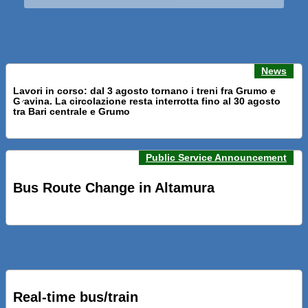
News
Lavori in corso: dal 3 agosto tornano i treni fra Grumo e
Gravina. La circolazione resta interrotta fino al 30 agosto
Previous news
Next n
tra Bari centrale e Grumo
Public Service Announcement
PRESENTATI A BARI NUOVI SERVIZI FALMAPS E LIVECHAT.
INQUADRA IL QR ALLE FERMATE E SEGUI IN TEMPO REALE
Bus Route Change in Altamura
IL TUO BUS ED IL TUO TRENO
PRESENTATO IL PROGETTO DELLA NUOVA PENSILINA DI
BARI CENTRALE “BOERI INTERPRETA AL MEGLIO LA
NOSTRA IDEA DI CONNESSIONE E MOBILITA’”
Real-time bus/train