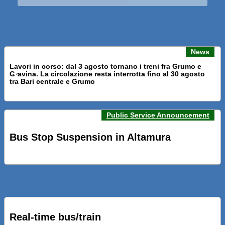
News
Lavori in corso: dal 3 agosto tornano i treni fra Grumo e
Gravina. La circolazione resta interrotta fino al 30 agosto
Previous news
Next n
tra Bari centrale e Grumo
Public Service Announcement
PRESENTATI A BARI NUOVI SERVIZI FALMAPS E LIVECHAT.
INQUADRA IL QR ALLE FERMATE E SEGUI IN TEMPO REALE
Bus Stop Suspension in Altamura
IL TUO BUS ED IL TUO TRENO
PRESENTATO IL PROGETTO DELLA NUOVA PENSILINA DI
BARI CENTRALE “BOERI INTERPRETA AL MEGLIO LA
NOSTRA IDEA DI CONNESSIONE E MOBILITA’”
Real-time bus/train