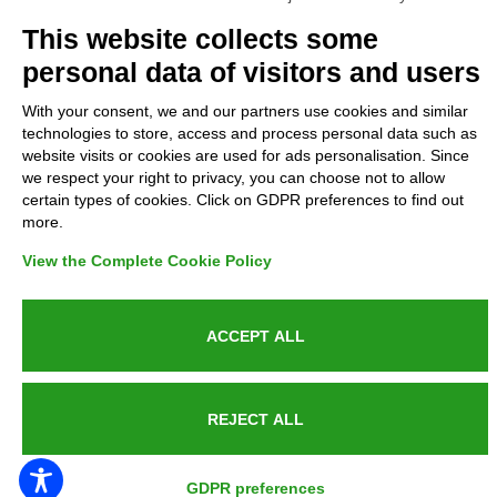
Complaints
This website collects some
personal data of visitors and users
Refunds and Indemnities
With your consent, we and our partners use cookies and similar
technologies to store, access and process personal data such as
Contacts
website visits or cookies are used for ads personalisation. Since
we respect your right to privacy, you can choose not to allow
certain types of cookies. Click on GDPR preferences to find out
more.
Azienda certificata UNI EN ISO 9001:2015
View the Complete Cookie Policy
ACCEPT ALL
P.IVA 05538100727 - C.so Italia n.8 70123, BARI
REJECT ALL
PUBLIC SERVICE ANNOUNCEMENT
GDPR preferences