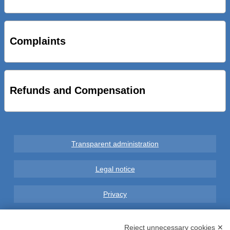
STRADE NUOVE: INAUGURATO SOTTOPASSO
CICLOPEDONALE FAL CONSEGNA ALLA CITTA’ LE NOVE
OPERE DEL PROGETTO
Complaints
AL VIA SERVIZIO DI BIKE SHARING A POTENZA CON
VAIMOO PER UTENTI FAL SCONTI SULL’UTILIZZO DELLE
BICI ELETTRICHE
Refunds and Compensation
Transparent administration
Legal notice
Privacy
GDPR Compliance (679/2016)
Reject unnecessary cookies ✕