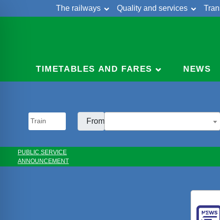
The railways
Quality and services
Tran
Skip
Cont
to
content
TIMETABLES AND FARES
NEWS
From:
PUBLIC SERVICE
ANNOUNCEMENT