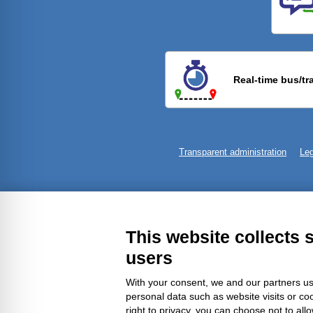
Previ
Real-time bus/tr
Transparent administration
Leg
This website collects 
users
With your consent, we and our partners us
personal data such as website visits or co
right to privacy, you can choose not to all