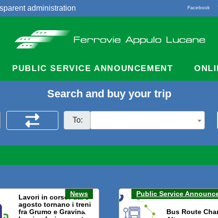
sparent administration
Facebook
acts
PUBLIC SERVICE ANNOUNCEMENT
ONLI
Search and buy your trip
To:
News
Public Service Announc
Lavori in corso: dal 3
agosto tornano i treni
fra Grumo e Gravina.
Bus Route Cha