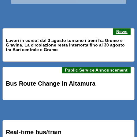
News
Lavori in corso: dal 3 agosto tornano i treni fra Grumo e
Gravina. La circolazione resta interrotta fino al 30 agosto
Previous news
Next n
tra Bari centrale e Grumo
Public Service Announcement
PRESENTATI A BARI NUOVI SERVIZI FALMAPS E LIVECHAT.
INQUADRA IL QR ALLE FERMATE E SEGUI IN TEMPO REALE
Bus Route Change in Altamura
IL TUO BUS ED IL TUO TRENO
PRESENTATO IL PROGETTO DELLA NUOVA PENSILINA DI
BARI CENTRALE “BOERI INTERPRETA AL MEGLIO LA
NOSTRA IDEA DI CONNESSIONE E MOBILITA’”
Real-time bus/train