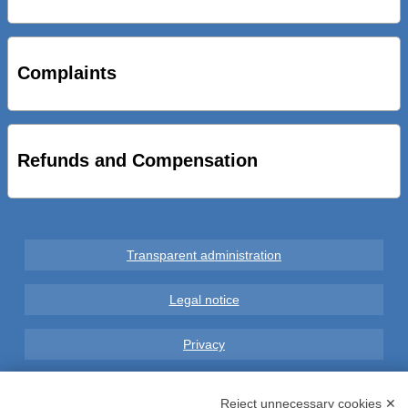
STRADE NUOVE: INAUGURATO SOTTOPASSO
CICLOPEDONALE FAL CONSEGNA ALLA CITTA’ LE NOVE
OPERE DEL PROGETTO
Complaints
AL VIA SERVIZIO DI BIKE SHARING A POTENZA CON
VAIMOO PER UTENTI FAL SCONTI SULL’UTILIZZO DELLE
BICI ELETTRICHE
Refunds and Compensation
Transparent administration
Legal notice
Privacy
GDPR Compliance (679/2016)
Reject unnecessary cookies ✕