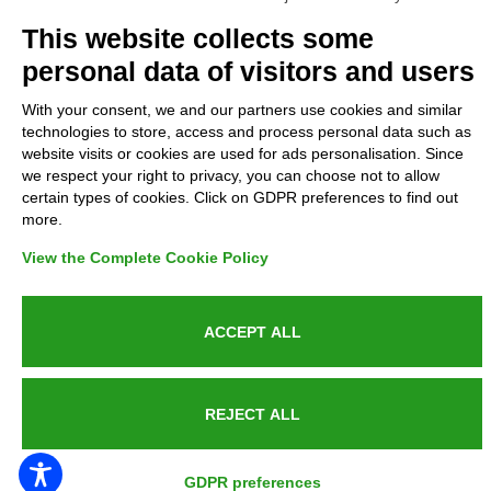
Complaints
This website collects some
personal data of visitors and users
Refunds and Indemnities
With your consent, we and our partners use cookies and similar
technologies to store, access and process personal data such as
Contacts
website visits or cookies are used for ads personalisation. Since
we respect your right to privacy, you can choose not to allow
certain types of cookies. Click on GDPR preferences to find out
more.
Azienda certificata UNI EN ISO 9001:2015
View the Complete Cookie Policy
ACCEPT ALL
P.IVA 05538100727 - C.so Italia n.8 70123, BARI
REJECT ALL
PUBLIC SERVICE ANNOUNCEMENT
GDPR preferences