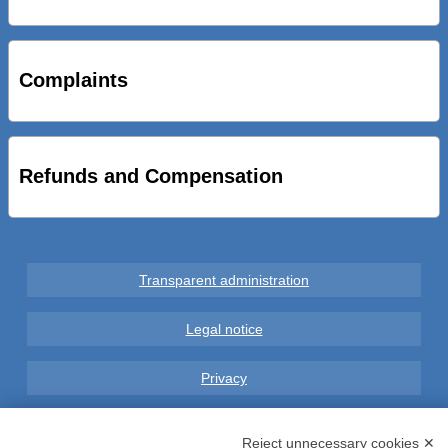
STRADE NUOVE: INAUGURATO SOTTOPASSO
CICLOPEDONALE FAL CONSEGNA ALLA CITTA’ LE NOVE
OPERE DEL PROGETTO
Complaints
AL VIA SERVIZIO DI BIKE SHARING A POTENZA CON
VAIMOO PER UTENTI FAL SCONTI SULL’UTILIZZO DELLE
BICI ELETTRICHE
Refunds and Compensation
Transparent administration
Legal notice
Privacy
GDPR Compliance (679/2016)
Reject unnecessary cookies ✕