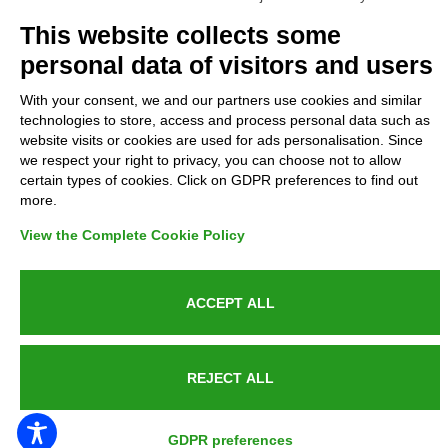
Complaints
This website collects some
personal data of visitors and users
Refunds and Indemnities
With your consent, we and our partners use cookies and similar
technologies to store, access and process personal data such as
Contacts
website visits or cookies are used for ads personalisation. Since
we respect your right to privacy, you can choose not to allow
certain types of cookies. Click on GDPR preferences to find out
more.
Azienda certificata UNI EN ISO 9001:2015
View the Complete Cookie Policy
ACCEPT ALL
P.IVA 05538100727 - C.so Italia n.8 70123, BARI
REJECT ALL
PUBLIC SERVICE ANNOUNCEMENT
GDPR preferences