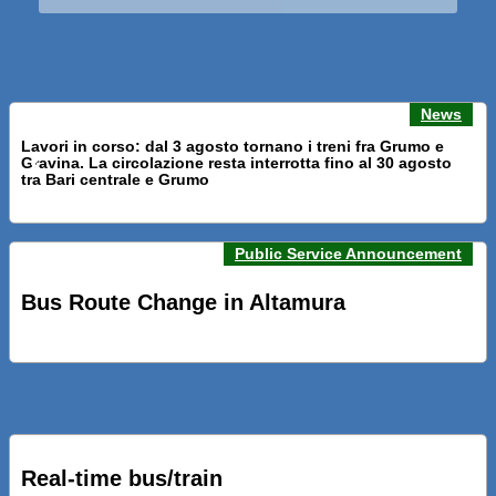
News
Lavori in corso: dal 3 agosto tornano i treni fra Grumo e
Gravina. La circolazione resta interrotta fino al 30 agosto
Previous news
Next n
tra Bari centrale e Grumo
Public Service Announcement
PRESENTATI A BARI NUOVI SERVIZI FALMAPS E LIVECHAT.
INQUADRA IL QR ALLE FERMATE E SEGUI IN TEMPO REALE
Bus Route Change in Altamura
IL TUO BUS ED IL TUO TRENO
PRESENTATO IL PROGETTO DELLA NUOVA PENSILINA DI
BARI CENTRALE “BOERI INTERPRETA AL MEGLIO LA
NOSTRA IDEA DI CONNESSIONE E MOBILITA’”
Real-time bus/train