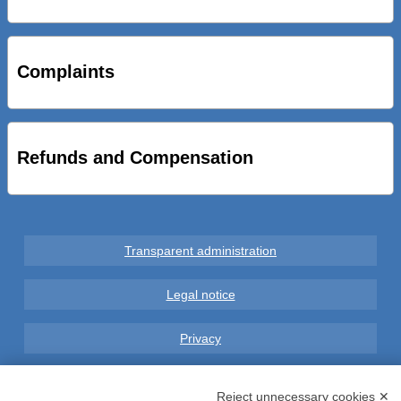
STRADE NUOVE: INAUGURATO SOTTOPASSO
CICLOPEDONALE FAL CONSEGNA ALLA CITTA’ LE NOVE
OPERE DEL PROGETTO
Complaints
AL VIA SERVIZIO DI BIKE SHARING A POTENZA CON
VAIMOO PER UTENTI FAL SCONTI SULL’UTILIZZO DELLE
BICI ELETTRICHE
Refunds and Compensation
Transparent administration
Legal notice
Privacy
GDPR Compliance (679/2016)
Reject unnecessary cookies ✕