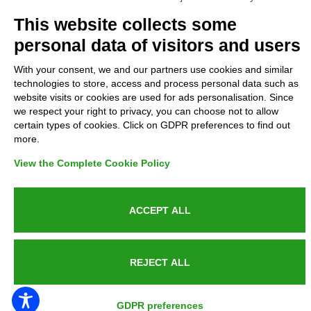
Complaints
This website collects some
personal data of visitors and users
Refunds and Indemnities
With your consent, we and our partners use cookies and similar
technologies to store, access and process personal data such as
Contacts
website visits or cookies are used for ads personalisation. Since
we respect your right to privacy, you can choose not to allow
certain types of cookies. Click on GDPR preferences to find out
more.
Azienda certificata UNI EN ISO 9001:2015
View the Complete Cookie Policy
ACCEPT ALL
P.IVA 05538100727 - C.so Italia n.8 70123, BARI
REJECT ALL
PUBLIC SERVICE ANNOUNCEMENT
GDPR preferences