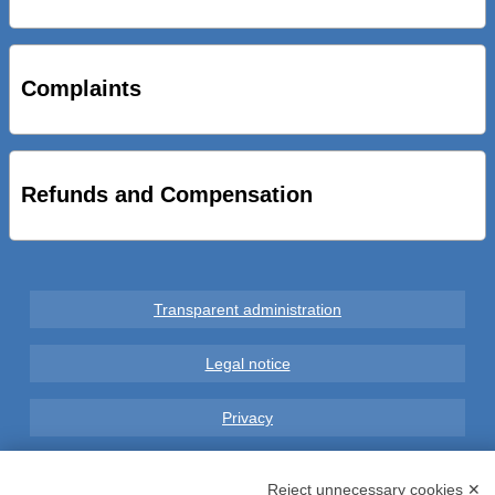
STRADE NUOVE: INAUGURATO SOTTOPASSO
CICLOPEDONALE FAL CONSEGNA ALLA CITTA’ LE NOVE
OPERE DEL PROGETTO
Complaints
AL VIA SERVIZIO DI BIKE SHARING A POTENZA CON
VAIMOO PER UTENTI FAL SCONTI SULL’UTILIZZO DELLE
BICI ELETTRICHE
Refunds and Compensation
Transparent administration
Legal notice
Privacy
GDPR Compliance (679/2016)
Reject unnecessary cookies ✕