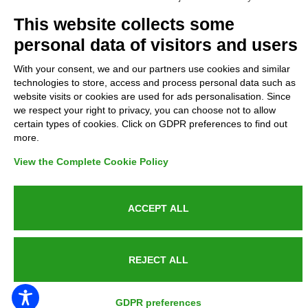
Complaints
This website collects some
personal data of visitors and users
Refunds and Indemnities
With your consent, we and our partners use cookies and similar
technologies to store, access and process personal data such as
Contacts
website visits or cookies are used for ads personalisation. Since
we respect your right to privacy, you can choose not to allow
certain types of cookies. Click on GDPR preferences to find out
more.
Azienda certificata UNI EN ISO 9001:2015
View the Complete Cookie Policy
ACCEPT ALL
P.IVA 05538100727 - C.so Italia n.8 70123, BARI
REJECT ALL
PUBLIC SERVICE ANNOUNCEMENT
GDPR preferences