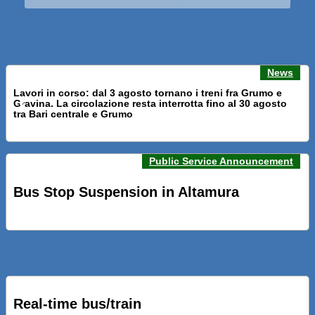
News
Lavori in corso: dal 3 agosto tornano i treni fra Grumo e
Gravina. La circolazione resta interrotta fino al 30 agosto
Previous news
Next n
tra Bari centrale e Grumo
Public Service Announcement
PRESENTATI A BARI NUOVI SERVIZI FALMAPS E LIVECHAT.
INQUADRA IL QR ALLE FERMATE E SEGUI IN TEMPO REALE
Bus Stop Suspension in Altamura
IL TUO BUS ED IL TUO TRENO
PRESENTATO IL PROGETTO DELLA NUOVA PENSILINA DI
BARI CENTRALE “BOERI INTERPRETA AL MEGLIO LA
NOSTRA IDEA DI CONNESSIONE E MOBILITA’”
Real-time bus/train