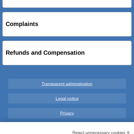
STRADE NUOVE: INAUGURATO SOTTOPASSO
CICLOPEDONALE FAL CONSEGNA ALLA CITTA’ LE NOVE
OPERE DEL PROGETTO
Complaints
AL VIA SERVIZIO DI BIKE SHARING A POTENZA CON
VAIMOO PER UTENTI FAL SCONTI SULL’UTILIZZO DELLE
BICI ELETTRICHE
Refunds and Compensation
Transparent administration
Legal notice
Privacy
GDPR Compliance (679/2016)
Reject unnecessary cookies ✕