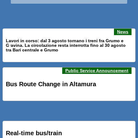
News
Lavori in corso: dal 3 agosto tornano i treni fra Grumo e
Gravina. La circolazione resta interrotta fino al 30 agosto
Previous news
Next n
tra Bari centrale e Grumo
Public Service Announcement
PRESENTATI A BARI NUOVI SERVIZI FALMAPS E LIVECHAT.
INQUADRA IL QR ALLE FERMATE E SEGUI IN TEMPO REALE
Bus Route Change in Altamura
IL TUO BUS ED IL TUO TRENO
PRESENTATO IL PROGETTO DELLA NUOVA PENSILINA DI
BARI CENTRALE “BOERI INTERPRETA AL MEGLIO LA
NOSTRA IDEA DI CONNESSIONE E MOBILITA’”
Real-time bus/train