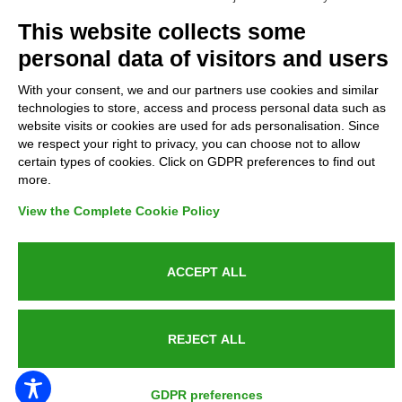
Complaints
This website collects some
personal data of visitors and users
Refunds and Indemnities
With your consent, we and our partners use cookies and similar
technologies to store, access and process personal data such as
Contacts
website visits or cookies are used for ads personalisation. Since
we respect your right to privacy, you can choose not to allow
certain types of cookies. Click on GDPR preferences to find out
more.
Azienda certificata UNI EN ISO 9001:2015
View the Complete Cookie Policy
ACCEPT ALL
P.IVA 05538100727 - C.so Italia n.8 70123, BARI
REJECT ALL
PUBLIC SERVICE ANNOUNCEMENT
GDPR preferences