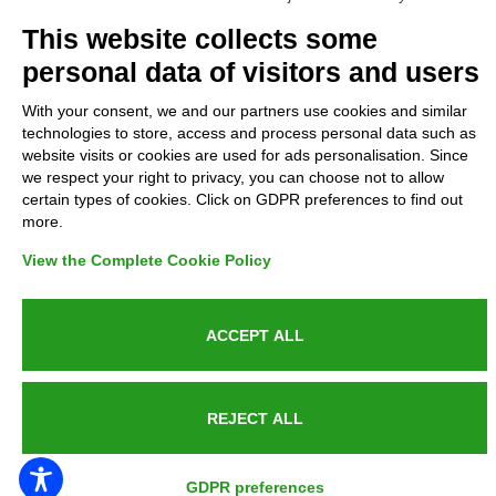
Complaints
This website collects some
personal data of visitors and users
Refunds and Indemnities
With your consent, we and our partners use cookies and similar
technologies to store, access and process personal data such as
Contacts
website visits or cookies are used for ads personalisation. Since
we respect your right to privacy, you can choose not to allow
certain types of cookies. Click on GDPR preferences to find out
more.
Azienda certificata UNI EN ISO 9001:2015
View the Complete Cookie Policy
ACCEPT ALL
P.IVA 05538100727 - C.so Italia n.8 70123, BARI
REJECT ALL
PUBLIC SERVICE ANNOUNCEMENT
GDPR preferences