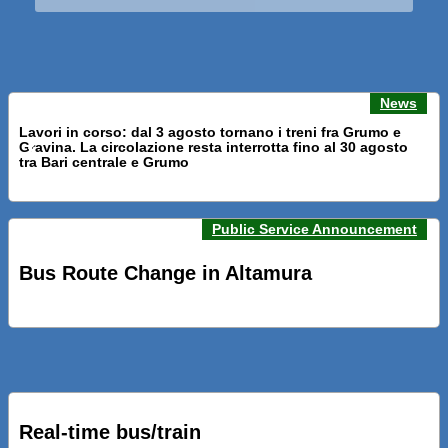
News
Lavori in corso: dal 3 agosto tornano i treni fra Grumo e
Gravina. La circolazione resta interrotta fino al 30 agosto
Previous news
Next n
tra Bari centrale e Grumo
Public Service Announcement
PRESENTATI A BARI NUOVI SERVIZI FALMAPS E LIVECHAT.
INQUADRA IL QR ALLE FERMATE E SEGUI IN TEMPO REALE
Bus Route Change in Altamura
IL TUO BUS ED IL TUO TRENO
PRESENTATO IL PROGETTO DELLA NUOVA PENSILINA DI
BARI CENTRALE “BOERI INTERPRETA AL MEGLIO LA
NOSTRA IDEA DI CONNESSIONE E MOBILITA’”
Real-time bus/train