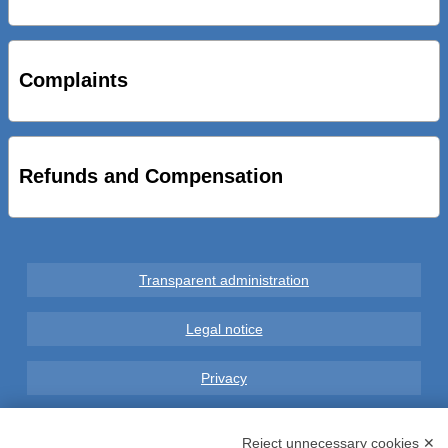
STRADE NUOVE: INAUGURATO SOTTOPASSO
CICLOPEDONALE FAL CONSEGNA ALLA CITTA’ LE NOVE
OPERE DEL PROGETTO
Complaints
AL VIA SERVIZIO DI BIKE SHARING A POTENZA CON
VAIMOO PER UTENTI FAL SCONTI SULL’UTILIZZO DELLE
BICI ELETTRICHE
Refunds and Compensation
Transparent administration
Legal notice
Privacy
GDPR Compliance (679/2016)
Reject unnecessary cookies ✕