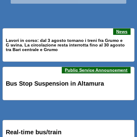
News
Lavori in corso: dal 3 agosto tornano i treni fra Grumo e
Gravina. La circolazione resta interrotta fino al 30 agosto
Previous news
Next n
tra Bari centrale e Grumo
Public Service Announcement
PRESENTATI A BARI NUOVI SERVIZI FALMAPS E LIVECHAT.
INQUADRA IL QR ALLE FERMATE E SEGUI IN TEMPO REALE
Bus Stop Suspension in Altamura
IL TUO BUS ED IL TUO TRENO
PRESENTATO IL PROGETTO DELLA NUOVA PENSILINA DI
BARI CENTRALE “BOERI INTERPRETA AL MEGLIO LA
NOSTRA IDEA DI CONNESSIONE E MOBILITA’”
Real-time bus/train