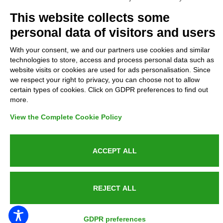
Complaints
This website collects some
personal data of visitors and users
Refunds and Indemnities
With your consent, we and our partners use cookies and similar
technologies to store, access and process personal data such as
Contacts
website visits or cookies are used for ads personalisation. Since
we respect your right to privacy, you can choose not to allow
certain types of cookies. Click on GDPR preferences to find out
more.
Azienda certificata UNI EN ISO 9001:2015
View the Complete Cookie Policy
ACCEPT ALL
P.IVA 05538100727 - C.so Italia n.8 70123, BARI
REJECT ALL
PUBLIC SERVICE ANNOUNCEMENT
GDPR preferences