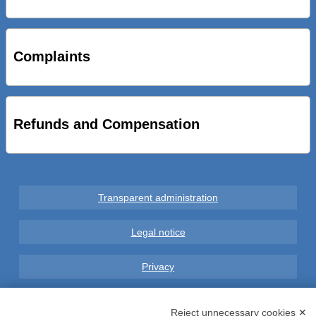
STRADE NUOVE: INAUGURATO SOTTOPASSO
CICLOPEDONALE FAL CONSEGNA ALLA CITTA’ LE NOVE
OPERE DEL PROGETTO
Complaints
AL VIA SERVIZIO DI BIKE SHARING A POTENZA CON
VAIMOO PER UTENTI FAL SCONTI SULL’UTILIZZO DELLE
BICI ELETTRICHE
Refunds and Compensation
Transparent administration
Legal notice
Privacy
GDPR Compliance (679/2016)
Reject unnecessary cookies ✕