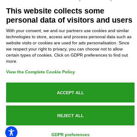
Complaints
This website collects some
personal data of visitors and users
Refunds and Indemnities
With your consent, we and our partners use cookies and similar
technologies to store, access and process personal data such as
Contacts
website visits or cookies are used for ads personalisation. Since
we respect your right to privacy, you can choose not to allow
certain types of cookies. Click on GDPR preferences to find out
more.
Azienda certificata UNI EN ISO 9001:2015
View the Complete Cookie Policy
ACCEPT ALL
P.IVA 05538100727 - C.so Italia n.8 70123, BARI
REJECT ALL
PUBLIC SERVICE ANNOUNCEMENT
GDPR preferences