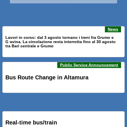
News
Lavori in corso: dal 3 agosto tornano i treni fra Grumo e
Gravina. La circolazione resta interrotta fino al 30 agosto
Previous news
Next n
tra Bari centrale e Grumo
Public Service Announcement
PRESENTATI A BARI NUOVI SERVIZI FALMAPS E LIVECHAT.
INQUADRA IL QR ALLE FERMATE E SEGUI IN TEMPO REALE
Bus Route Change in Altamura
IL TUO BUS ED IL TUO TRENO
PRESENTATO IL PROGETTO DELLA NUOVA PENSILINA DI
BARI CENTRALE “BOERI INTERPRETA AL MEGLIO LA
NOSTRA IDEA DI CONNESSIONE E MOBILITA’”
Real-time bus/train