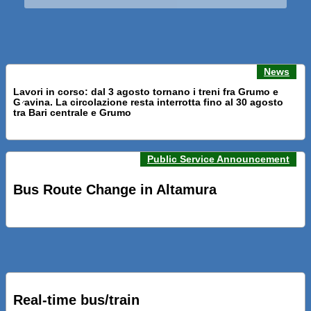
News
Lavori in corso: dal 3 agosto tornano i treni fra Grumo e
Gravina. La circolazione resta interrotta fino al 30 agosto
Previous news
Next n
tra Bari centrale e Grumo
Public Service Announcement
PRESENTATI A BARI NUOVI SERVIZI FALMAPS E LIVECHAT.
INQUADRA IL QR ALLE FERMATE E SEGUI IN TEMPO REALE
Bus Route Change in Altamura
IL TUO BUS ED IL TUO TRENO
PRESENTATO IL PROGETTO DELLA NUOVA PENSILINA DI
BARI CENTRALE “BOERI INTERPRETA AL MEGLIO LA
NOSTRA IDEA DI CONNESSIONE E MOBILITA’”
Real-time bus/train