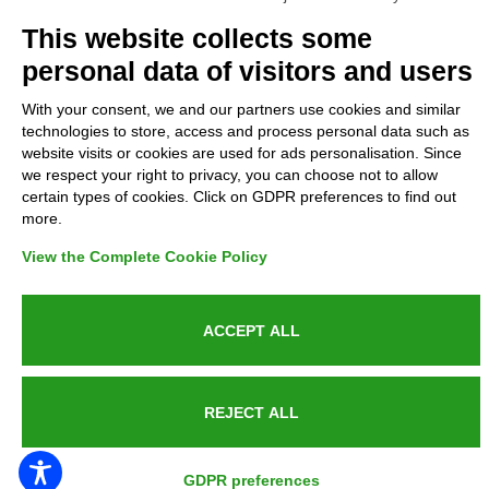
Complaints
This website collects some
personal data of visitors and users
Refunds and Indemnities
With your consent, we and our partners use cookies and similar
technologies to store, access and process personal data such as
Contacts
website visits or cookies are used for ads personalisation. Since
we respect your right to privacy, you can choose not to allow
certain types of cookies. Click on GDPR preferences to find out
more.
Azienda certificata UNI EN ISO 9001:2015
View the Complete Cookie Policy
ACCEPT ALL
P.IVA 05538100727 - C.so Italia n.8 70123, BARI
REJECT ALL
PUBLIC SERVICE ANNOUNCEMENT
GDPR preferences