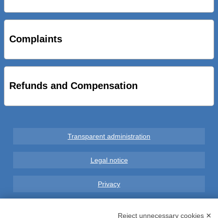
STRADE NUOVE: INAUGURATO SOTTOPASSO
CICLOPEDONALE FAL CONSEGNA ALLA CITTA’ LE NOVE
OPERE DEL PROGETTO
Complaints
AL VIA SERVIZIO DI BIKE SHARING A POTENZA CON
VAIMOO PER UTENTI FAL SCONTI SULL’UTILIZZO DELLE
BICI ELETTRICHE
Refunds and Compensation
Transparent administration
Legal notice
Privacy
GDPR Compliance (679/2016)
Reject unnecessary cookies ✕