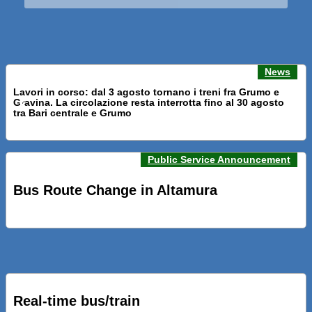
News
Lavori in corso: dal 3 agosto tornano i treni fra Grumo e
Gravina. La circolazione resta interrotta fino al 30 agosto
Previous news
Next n
tra Bari centrale e Grumo
Public Service Announcement
PRESENTATI A BARI NUOVI SERVIZI FALMAPS E LIVECHAT.
INQUADRA IL QR ALLE FERMATE E SEGUI IN TEMPO REALE
Bus Route Change in Altamura
IL TUO BUS ED IL TUO TRENO
PRESENTATO IL PROGETTO DELLA NUOVA PENSILINA DI
BARI CENTRALE “BOERI INTERPRETA AL MEGLIO LA
NOSTRA IDEA DI CONNESSIONE E MOBILITA’”
Real-time bus/train