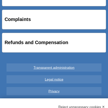
STRADE NUOVE: INAUGURATO SOTTOPASSO
CICLOPEDONALE FAL CONSEGNA ALLA CITTA’ LE NOVE
OPERE DEL PROGETTO
Complaints
AL VIA SERVIZIO DI BIKE SHARING A POTENZA CON
VAIMOO PER UTENTI FAL SCONTI SULL’UTILIZZO DELLE
BICI ELETTRICHE
Refunds and Compensation
Transparent administration
Legal notice
Privacy
GDPR Compliance (679/2016)
Reject unnecessary cookies ✕