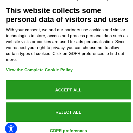
Complaints
This website collects some
personal data of visitors and users
Refunds and Indemnities
With your consent, we and our partners use cookies and similar
technologies to store, access and process personal data such as
Contacts
website visits or cookies are used for ads personalisation. Since
we respect your right to privacy, you can choose not to allow
certain types of cookies. Click on GDPR preferences to find out
more.
Azienda certificata UNI EN ISO 9001:2015
View the Complete Cookie Policy
ACCEPT ALL
P.IVA 05538100727 - C.so Italia n.8 70123, BARI
REJECT ALL
PUBLIC SERVICE ANNOUNCEMENT
GDPR preferences