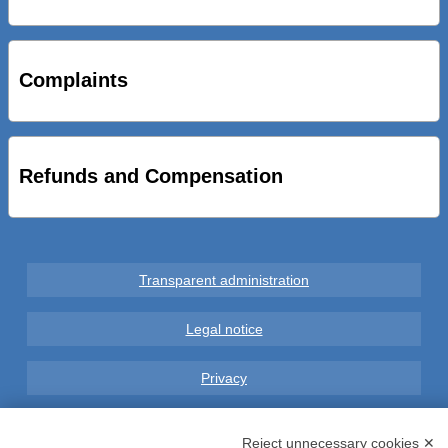
STRADE NUOVE: INAUGURATO SOTTOPASSO
CICLOPEDONALE FAL CONSEGNA ALLA CITTA’ LE NOVE
OPERE DEL PROGETTO
Complaints
AL VIA SERVIZIO DI BIKE SHARING A POTENZA CON
VAIMOO PER UTENTI FAL SCONTI SULL’UTILIZZO DELLE
BICI ELETTRICHE
Refunds and Compensation
Transparent administration
Legal notice
Privacy
GDPR Compliance (679/2016)
Reject unnecessary cookies ✕