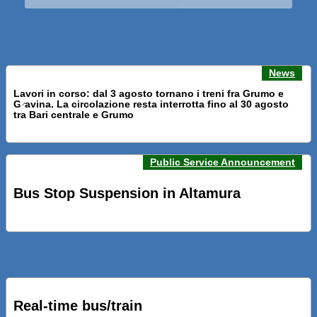
News
Lavori in corso: dal 3 agosto tornano i treni fra Grumo e
Gravina. La circolazione resta interrotta fino al 30 agosto
Previous news
Next n
tra Bari centrale e Grumo
Public Service Announcement
PRESENTATI A BARI NUOVI SERVIZI FALMAPS E LIVECHAT.
INQUADRA IL QR ALLE FERMATE E SEGUI IN TEMPO REALE
Bus Stop Suspension in Altamura
IL TUO BUS ED IL TUO TRENO
PRESENTATO IL PROGETTO DELLA NUOVA PENSILINA DI
BARI CENTRALE “BOERI INTERPRETA AL MEGLIO LA
NOSTRA IDEA DI CONNESSIONE E MOBILITA’”
Real-time bus/train