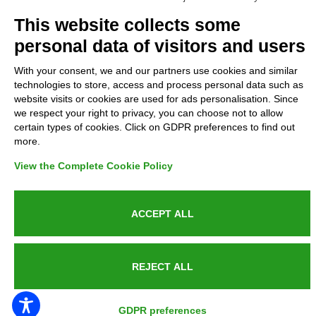
Complaints
This website collects some
personal data of visitors and users
Refunds and Indemnities
With your consent, we and our partners use cookies and similar
technologies to store, access and process personal data such as
Contacts
website visits or cookies are used for ads personalisation. Since
we respect your right to privacy, you can choose not to allow
certain types of cookies. Click on GDPR preferences to find out
more.
Azienda certificata UNI EN ISO 9001:2015
View the Complete Cookie Policy
ACCEPT ALL
P.IVA 05538100727 - C.so Italia n.8 70123, BARI
REJECT ALL
PUBLIC SERVICE ANNOUNCEMENT
GDPR preferences