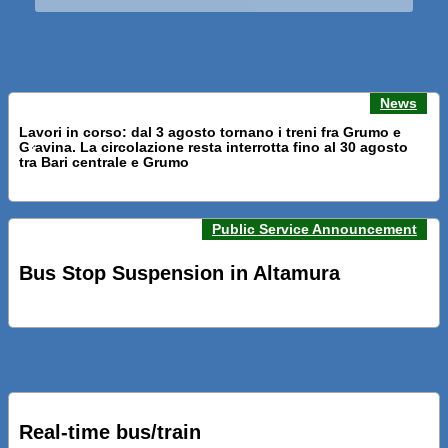
News
Lavori in corso: dal 3 agosto tornano i treni fra Grumo e
Gravina. La circolazione resta interrotta fino al 30 agosto
Previous news
Next n
tra Bari centrale e Grumo
Public Service Announcement
PRESENTATI A BARI NUOVI SERVIZI FALMAPS E LIVECHAT.
INQUADRA IL QR ALLE FERMATE E SEGUI IN TEMPO REALE
Bus Stop Suspension in Altamura
IL TUO BUS ED IL TUO TRENO
PRESENTATO IL PROGETTO DELLA NUOVA PENSILINA DI
BARI CENTRALE “BOERI INTERPRETA AL MEGLIO LA
NOSTRA IDEA DI CONNESSIONE E MOBILITA’”
Real-time bus/train