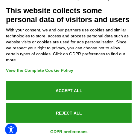
Complaints
This website collects some
personal data of visitors and users
Refunds and Indemnities
With your consent, we and our partners use cookies and similar
technologies to store, access and process personal data such as
Contacts
website visits or cookies are used for ads personalisation. Since
we respect your right to privacy, you can choose not to allow
certain types of cookies. Click on GDPR preferences to find out
more.
Azienda certificata UNI EN ISO 9001:2015
View the Complete Cookie Policy
ACCEPT ALL
P.IVA 05538100727 - C.so Italia n.8 70123, BARI
REJECT ALL
PUBLIC SERVICE ANNOUNCEMENT
GDPR preferences