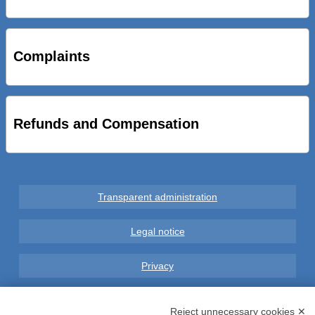
STRADE NUOVE: INAUGURATO SOTTOPASSO
CICLOPEDONALE FAL CONSEGNA ALLA CITTA’ LE NOVE
OPERE DEL PROGETTO
Complaints
AL VIA SERVIZIO DI BIKE SHARING A POTENZA CON
VAIMOO PER UTENTI FAL SCONTI SULL’UTILIZZO DELLE
BICI ELETTRICHE
Refunds and Compensation
Transparent administration
Legal notice
Privacy
GDPR Compliance (679/2016)
Reject unnecessary cookies ✕