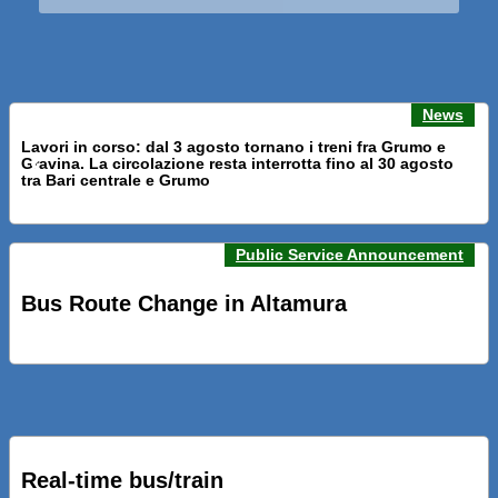
News
Lavori in corso: dal 3 agosto tornano i treni fra Grumo e
Gravina. La circolazione resta interrotta fino al 30 agosto
Previous news
Next n
tra Bari centrale e Grumo
Public Service Announcement
PRESENTATI A BARI NUOVI SERVIZI FALMAPS E LIVECHAT.
INQUADRA IL QR ALLE FERMATE E SEGUI IN TEMPO REALE
Bus Route Change in Altamura
IL TUO BUS ED IL TUO TRENO
PRESENTATO IL PROGETTO DELLA NUOVA PENSILINA DI
BARI CENTRALE “BOERI INTERPRETA AL MEGLIO LA
NOSTRA IDEA DI CONNESSIONE E MOBILITA’”
Real-time bus/train