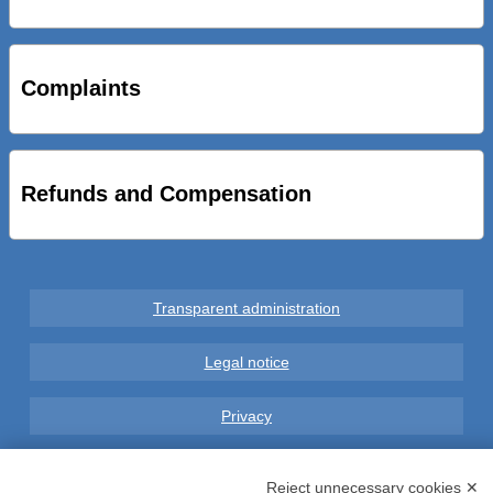
STRADE NUOVE: INAUGURATO SOTTOPASSO
CICLOPEDONALE FAL CONSEGNA ALLA CITTA’ LE NOVE
OPERE DEL PROGETTO
Complaints
AL VIA SERVIZIO DI BIKE SHARING A POTENZA CON
VAIMOO PER UTENTI FAL SCONTI SULL’UTILIZZO DELLE
BICI ELETTRICHE
Refunds and Compensation
Transparent administration
Legal notice
Privacy
GDPR Compliance (679/2016)
Reject unnecessary cookies ✕