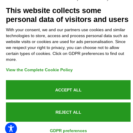
Complaints
This website collects some
personal data of visitors and users
Refunds and Indemnities
With your consent, we and our partners use cookies and similar
technologies to store, access and process personal data such as
Contacts
website visits or cookies are used for ads personalisation. Since
we respect your right to privacy, you can choose not to allow
certain types of cookies. Click on GDPR preferences to find out
more.
Azienda certificata UNI EN ISO 9001:2015
View the Complete Cookie Policy
ACCEPT ALL
P.IVA 05538100727 - C.so Italia n.8 70123, BARI
REJECT ALL
PUBLIC SERVICE ANNOUNCEMENT
GDPR preferences