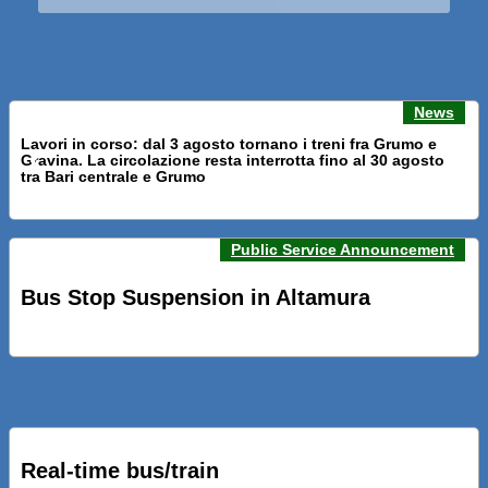
News
Lavori in corso: dal 3 agosto tornano i treni fra Grumo e
Gravina. La circolazione resta interrotta fino al 30 agosto
Previous news
Next n
tra Bari centrale e Grumo
Public Service Announcement
PRESENTATI A BARI NUOVI SERVIZI FALMAPS E LIVECHAT.
INQUADRA IL QR ALLE FERMATE E SEGUI IN TEMPO REALE
Bus Stop Suspension in Altamura
IL TUO BUS ED IL TUO TRENO
PRESENTATO IL PROGETTO DELLA NUOVA PENSILINA DI
BARI CENTRALE “BOERI INTERPRETA AL MEGLIO LA
NOSTRA IDEA DI CONNESSIONE E MOBILITA’”
Real-time bus/train