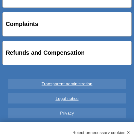
STRADE NUOVE: INAUGURATO SOTTOPASSO
CICLOPEDONALE FAL CONSEGNA ALLA CITTA’ LE NOVE
OPERE DEL PROGETTO
Complaints
AL VIA SERVIZIO DI BIKE SHARING A POTENZA CON
VAIMOO PER UTENTI FAL SCONTI SULL’UTILIZZO DELLE
BICI ELETTRICHE
Refunds and Compensation
Transparent administration
Legal notice
Privacy
GDPR Compliance (679/2016)
Reject unnecessary cookies ✕