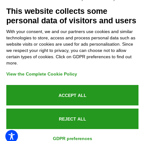
Complaints
This website collects some
personal data of visitors and users
Refunds and Indemnities
With your consent, we and our partners use cookies and similar
technologies to store, access and process personal data such as
Contacts
website visits or cookies are used for ads personalisation. Since
we respect your right to privacy, you can choose not to allow
certain types of cookies. Click on GDPR preferences to find out
more.
Azienda certificata UNI EN ISO 9001:2015
View the Complete Cookie Policy
ACCEPT ALL
P.IVA 05538100727 - C.so Italia n.8 70123, BARI
REJECT ALL
PUBLIC SERVICE ANNOUNCEMENT
GDPR preferences