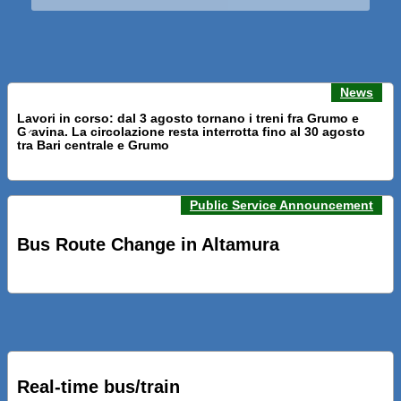
News
Lavori in corso: dal 3 agosto tornano i treni fra Grumo e
Gravina. La circolazione resta interrotta fino al 30 agosto
Previous news
Next n
tra Bari centrale e Grumo
Public Service Announcement
PRESENTATI A BARI NUOVI SERVIZI FALMAPS E LIVECHAT.
INQUADRA IL QR ALLE FERMATE E SEGUI IN TEMPO REALE
Bus Route Change in Altamura
IL TUO BUS ED IL TUO TRENO
PRESENTATO IL PROGETTO DELLA NUOVA PENSILINA DI
BARI CENTRALE “BOERI INTERPRETA AL MEGLIO LA
NOSTRA IDEA DI CONNESSIONE E MOBILITA’”
Real-time bus/train