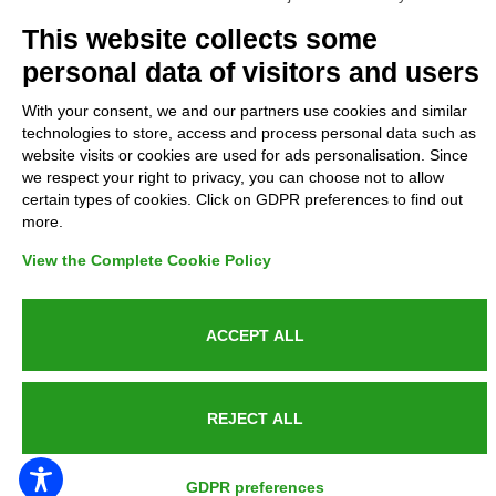
Complaints
This website collects some
personal data of visitors and users
Refunds and Indemnities
With your consent, we and our partners use cookies and similar
technologies to store, access and process personal data such as
Contacts
website visits or cookies are used for ads personalisation. Since
we respect your right to privacy, you can choose not to allow
certain types of cookies. Click on GDPR preferences to find out
more.
Azienda certificata UNI EN ISO 9001:2015
View the Complete Cookie Policy
ACCEPT ALL
P.IVA 05538100727 - C.so Italia n.8 70123, BARI
REJECT ALL
PUBLIC SERVICE ANNOUNCEMENT
GDPR preferences