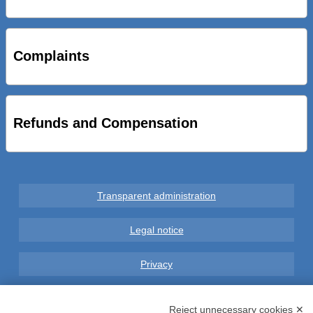
STRADE NUOVE: INAUGURATO SOTTOPASSO
CICLOPEDONALE FAL CONSEGNA ALLA CITTA’ LE NOVE
OPERE DEL PROGETTO
Complaints
AL VIA SERVIZIO DI BIKE SHARING A POTENZA CON
VAIMOO PER UTENTI FAL SCONTI SULL’UTILIZZO DELLE
BICI ELETTRICHE
Refunds and Compensation
Transparent administration
Legal notice
Privacy
GDPR Compliance (679/2016)
Reject unnecessary cookies ✕