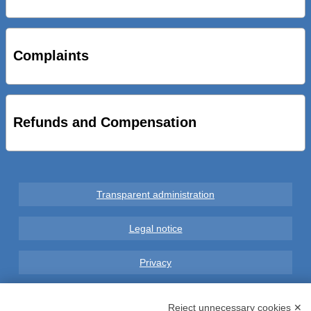
STRADE NUOVE: INAUGURATO SOTTOPASSO
CICLOPEDONALE FAL CONSEGNA ALLA CITTA’ LE NOVE
OPERE DEL PROGETTO
Complaints
AL VIA SERVIZIO DI BIKE SHARING A POTENZA CON
VAIMOO PER UTENTI FAL SCONTI SULL’UTILIZZO DELLE
BICI ELETTRICHE
Refunds and Compensation
Transparent administration
Legal notice
Privacy
GDPR Compliance (679/2016)
Reject unnecessary cookies ✕