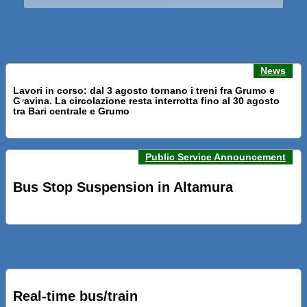
News
Lavori in corso: dal 3 agosto tornano i treni fra Grumo e
Gravina. La circolazione resta interrotta fino al 30 agosto
Previous news
Next n
tra Bari centrale e Grumo
Public Service Announcement
PRESENTATI A BARI NUOVI SERVIZI FALMAPS E LIVECHAT.
INQUADRA IL QR ALLE FERMATE E SEGUI IN TEMPO REALE
Bus Stop Suspension in Altamura
IL TUO BUS ED IL TUO TRENO
PRESENTATO IL PROGETTO DELLA NUOVA PENSILINA DI
BARI CENTRALE “BOERI INTERPRETA AL MEGLIO LA
NOSTRA IDEA DI CONNESSIONE E MOBILITA’”
Real-time bus/train