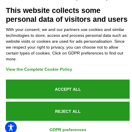
Complaints
This website collects some
personal data of visitors and users
Refunds and Indemnities
With your consent, we and our partners use cookies and similar
technologies to store, access and process personal data such as
Contacts
website visits or cookies are used for ads personalisation. Since
we respect your right to privacy, you can choose not to allow
certain types of cookies. Click on GDPR preferences to find out
more.
Azienda certificata UNI EN ISO 9001:2015
View the Complete Cookie Policy
ACCEPT ALL
P.IVA 05538100727 - C.so Italia n.8 70123, BARI
REJECT ALL
PUBLIC SERVICE ANNOUNCEMENT
GDPR preferences