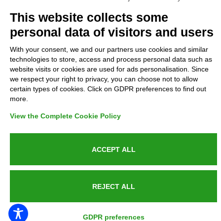
Complaints
This website collects some
personal data of visitors and users
Refunds and Indemnities
With your consent, we and our partners use cookies and similar
technologies to store, access and process personal data such as
Contacts
website visits or cookies are used for ads personalisation. Since
we respect your right to privacy, you can choose not to allow
certain types of cookies. Click on GDPR preferences to find out
more.
Azienda certificata UNI EN ISO 9001:2015
View the Complete Cookie Policy
ACCEPT ALL
P.IVA 05538100727 - C.so Italia n.8 70123, BARI
REJECT ALL
PUBLIC SERVICE ANNOUNCEMENT
GDPR preferences