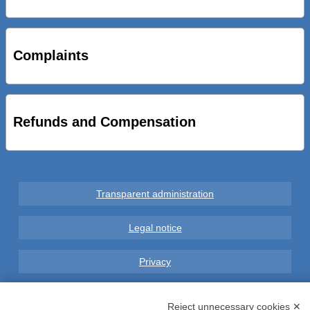
STRADE NUOVE: INAUGURATO SOTTOPASSO
CICLOPEDONALE FAL CONSEGNA ALLA CITTA’ LE NOVE
OPERE DEL PROGETTO
Complaints
AL VIA SERVIZIO DI BIKE SHARING A POTENZA CON
VAIMOO PER UTENTI FAL SCONTI SULL’UTILIZZO DELLE
BICI ELETTRICHE
Refunds and Compensation
Transparent administration
Legal notice
Privacy
GDPR Compliance (679/2016)
Reject unnecessary cookies ✕