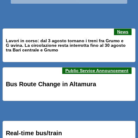
News
Lavori in corso: dal 3 agosto tornano i treni fra Grumo e
Gravina. La circolazione resta interrotta fino al 30 agosto
Previous news
Next n
tra Bari centrale e Grumo
Public Service Announcement
PRESENTATI A BARI NUOVI SERVIZI FALMAPS E LIVECHAT.
INQUADRA IL QR ALLE FERMATE E SEGUI IN TEMPO REALE
Bus Route Change in Altamura
IL TUO BUS ED IL TUO TRENO
PRESENTATO IL PROGETTO DELLA NUOVA PENSILINA DI
BARI CENTRALE “BOERI INTERPRETA AL MEGLIO LA
NOSTRA IDEA DI CONNESSIONE E MOBILITA’”
Real-time bus/train