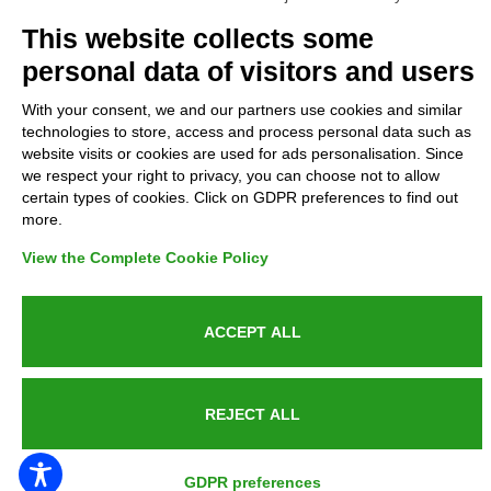
Complaints
This website collects some
personal data of visitors and users
Refunds and Indemnities
With your consent, we and our partners use cookies and similar
technologies to store, access and process personal data such as
Contacts
website visits or cookies are used for ads personalisation. Since
we respect your right to privacy, you can choose not to allow
certain types of cookies. Click on GDPR preferences to find out
more.
Azienda certificata UNI EN ISO 9001:2015
View the Complete Cookie Policy
ACCEPT ALL
P.IVA 05538100727 - C.so Italia n.8 70123, BARI
REJECT ALL
PUBLIC SERVICE ANNOUNCEMENT
GDPR preferences