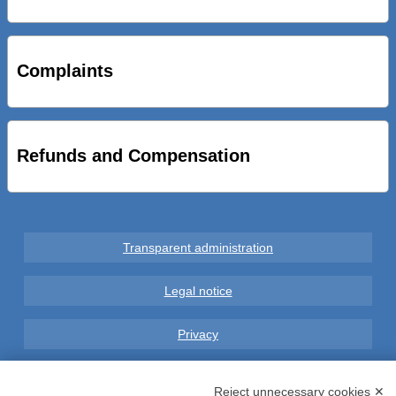
STRADE NUOVE: INAUGURATO SOTTOPASSO
CICLOPEDONALE FAL CONSEGNA ALLA CITTA’ LE NOVE
OPERE DEL PROGETTO
Complaints
AL VIA SERVIZIO DI BIKE SHARING A POTENZA CON
VAIMOO PER UTENTI FAL SCONTI SULL’UTILIZZO DELLE
BICI ELETTRICHE
Refunds and Compensation
Transparent administration
Legal notice
Privacy
GDPR Compliance (679/2016)
Reject unnecessary cookies ✕