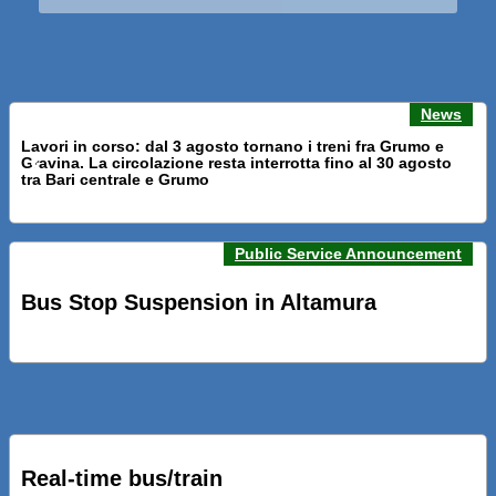
News
Lavori in corso: dal 3 agosto tornano i treni fra Grumo e
Gravina. La circolazione resta interrotta fino al 30 agosto
Previous news
Next n
tra Bari centrale e Grumo
Public Service Announcement
PRESENTATI A BARI NUOVI SERVIZI FALMAPS E LIVECHAT.
INQUADRA IL QR ALLE FERMATE E SEGUI IN TEMPO REALE
Bus Stop Suspension in Altamura
IL TUO BUS ED IL TUO TRENO
PRESENTATO IL PROGETTO DELLA NUOVA PENSILINA DI
BARI CENTRALE “BOERI INTERPRETA AL MEGLIO LA
NOSTRA IDEA DI CONNESSIONE E MOBILITA’”
Real-time bus/train