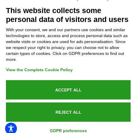
Complaints
This website collects some
personal data of visitors and users
Refunds and Indemnities
With your consent, we and our partners use cookies and similar
technologies to store, access and process personal data such as
Contacts
website visits or cookies are used for ads personalisation. Since
we respect your right to privacy, you can choose not to allow
certain types of cookies. Click on GDPR preferences to find out
more.
Azienda certificata UNI EN ISO 9001:2015
View the Complete Cookie Policy
ACCEPT ALL
P.IVA 05538100727 - C.so Italia n.8 70123, BARI
REJECT ALL
PUBLIC SERVICE ANNOUNCEMENT
GDPR preferences