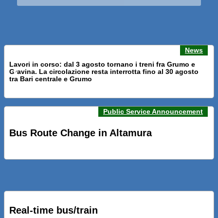
News
Lavori in corso: dal 3 agosto tornano i treni fra Grumo e
Gravina. La circolazione resta interrotta fino al 30 agosto
Previous news
Next n
tra Bari centrale e Grumo
Public Service Announcement
PRESENTATI A BARI NUOVI SERVIZI FALMAPS E LIVECHAT.
INQUADRA IL QR ALLE FERMATE E SEGUI IN TEMPO REALE
Bus Route Change in Altamura
IL TUO BUS ED IL TUO TRENO
PRESENTATO IL PROGETTO DELLA NUOVA PENSILINA DI
BARI CENTRALE “BOERI INTERPRETA AL MEGLIO LA
NOSTRA IDEA DI CONNESSIONE E MOBILITA’”
Real-time bus/train