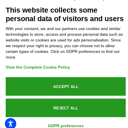
Complaints
This website collects some
personal data of visitors and users
Refunds and Indemnities
With your consent, we and our partners use cookies and similar
technologies to store, access and process personal data such as
Contacts
website visits or cookies are used for ads personalisation. Since
we respect your right to privacy, you can choose not to allow
certain types of cookies. Click on GDPR preferences to find out
more.
Azienda certificata UNI EN ISO 9001:2015
View the Complete Cookie Policy
ACCEPT ALL
P.IVA 05538100727 - C.so Italia n.8 70123, BARI
REJECT ALL
PUBLIC SERVICE ANNOUNCEMENT
GDPR preferences