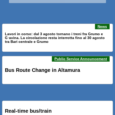
News
Lavori in corso: dal 3 agosto tornano i treni fra Grumo e
Gravina. La circolazione resta interrotta fino al 30 agosto
Previous news
Next n
tra Bari centrale e Grumo
Public Service Announcement
PRESENTATI A BARI NUOVI SERVIZI FALMAPS E LIVECHAT.
INQUADRA IL QR ALLE FERMATE E SEGUI IN TEMPO REALE
Bus Route Change in Altamura
IL TUO BUS ED IL TUO TRENO
PRESENTATO IL PROGETTO DELLA NUOVA PENSILINA DI
BARI CENTRALE “BOERI INTERPRETA AL MEGLIO LA
NOSTRA IDEA DI CONNESSIONE E MOBILITA’”
Real-time bus/train