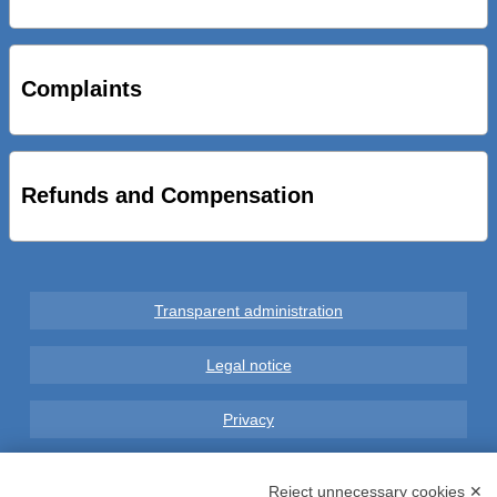
STRADE NUOVE: INAUGURATO SOTTOPASSO
CICLOPEDONALE FAL CONSEGNA ALLA CITTA’ LE NOVE
OPERE DEL PROGETTO
Complaints
AL VIA SERVIZIO DI BIKE SHARING A POTENZA CON
VAIMOO PER UTENTI FAL SCONTI SULL’UTILIZZO DELLE
BICI ELETTRICHE
Refunds and Compensation
Transparent administration
Legal notice
Privacy
GDPR Compliance (679/2016)
Reject unnecessary cookies ✕