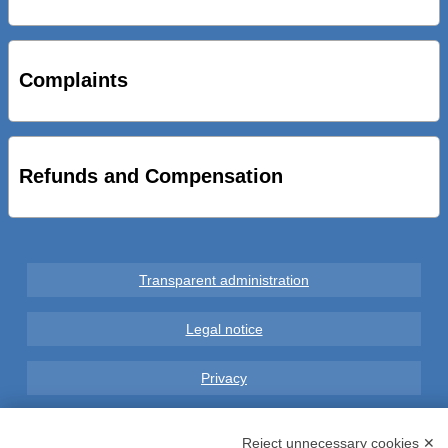
STRADE NUOVE: INAUGURATO SOTTOPASSO
CICLOPEDONALE FAL CONSEGNA ALLA CITTA’ LE NOVE
OPERE DEL PROGETTO
Complaints
AL VIA SERVIZIO DI BIKE SHARING A POTENZA CON
VAIMOO PER UTENTI FAL SCONTI SULL’UTILIZZO DELLE
BICI ELETTRICHE
Refunds and Compensation
Transparent administration
Legal notice
Privacy
GDPR Compliance (679/2016)
Reject unnecessary cookies ✕