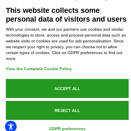
Complaints
This website collects some
personal data of visitors and users
Refunds and Indemnities
With your consent, we and our partners use cookies and similar
technologies to store, access and process personal data such as
Contacts
website visits or cookies are used for ads personalisation. Since
we respect your right to privacy, you can choose not to allow
certain types of cookies. Click on GDPR preferences to find out
more.
Azienda certificata UNI EN ISO 9001:2015
View the Complete Cookie Policy
ACCEPT ALL
P.IVA 05538100727 - C.so Italia n.8 70123, BARI
REJECT ALL
PUBLIC SERVICE ANNOUNCEMENT
GDPR preferences