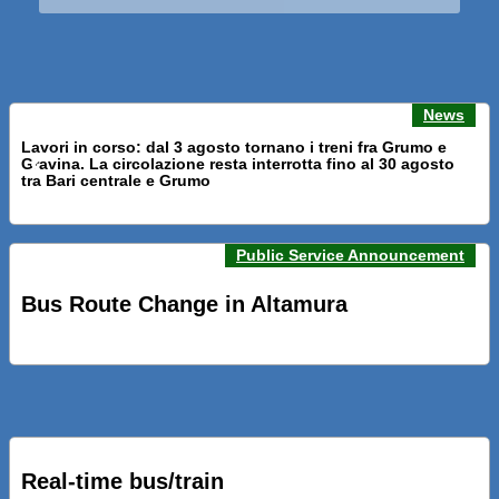
News
Lavori in corso: dal 3 agosto tornano i treni fra Grumo e
Gravina. La circolazione resta interrotta fino al 30 agosto
Previous news
Next n
tra Bari centrale e Grumo
Public Service Announcement
PRESENTATI A BARI NUOVI SERVIZI FALMAPS E LIVECHAT.
INQUADRA IL QR ALLE FERMATE E SEGUI IN TEMPO REALE
Bus Route Change in Altamura
IL TUO BUS ED IL TUO TRENO
PRESENTATO IL PROGETTO DELLA NUOVA PENSILINA DI
BARI CENTRALE “BOERI INTERPRETA AL MEGLIO LA
NOSTRA IDEA DI CONNESSIONE E MOBILITA’”
Real-time bus/train