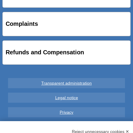
STRADE NUOVE: INAUGURATO SOTTOPASSO
CICLOPEDONALE FAL CONSEGNA ALLA CITTA’ LE NOVE
OPERE DEL PROGETTO
Complaints
AL VIA SERVIZIO DI BIKE SHARING A POTENZA CON
VAIMOO PER UTENTI FAL SCONTI SULL’UTILIZZO DELLE
BICI ELETTRICHE
Refunds and Compensation
Transparent administration
Legal notice
Privacy
GDPR Compliance (679/2016)
Reject unnecessary cookies ✕