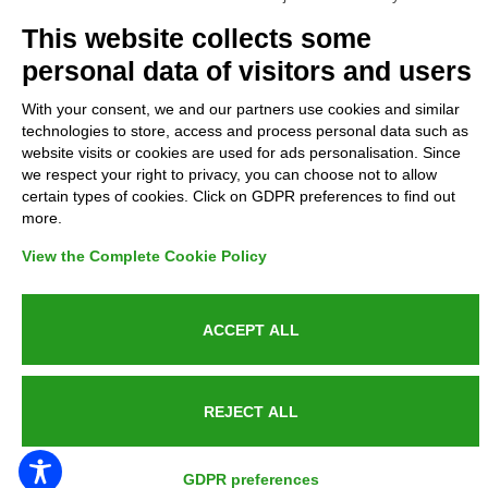
Complaints
This website collects some
personal data of visitors and users
Refunds and Indemnities
With your consent, we and our partners use cookies and similar
technologies to store, access and process personal data such as
Contacts
website visits or cookies are used for ads personalisation. Since
we respect your right to privacy, you can choose not to allow
certain types of cookies. Click on GDPR preferences to find out
more.
Azienda certificata UNI EN ISO 9001:2015
View the Complete Cookie Policy
ACCEPT ALL
P.IVA 05538100727 - C.so Italia n.8 70123, BARI
REJECT ALL
PUBLIC SERVICE ANNOUNCEMENT
GDPR preferences