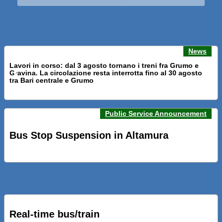
News
Lavori in corso: dal 3 agosto tornano i treni fra Grumo e
Gravina. La circolazione resta interrotta fino al 30 agosto
Previous news
Next n
tra Bari centrale e Grumo
Public Service Announcement
PRESENTATI A BARI NUOVI SERVIZI FALMAPS E LIVECHAT.
INQUADRA IL QR ALLE FERMATE E SEGUI IN TEMPO REALE
Bus Stop Suspension in Altamura
IL TUO BUS ED IL TUO TRENO
PRESENTATO IL PROGETTO DELLA NUOVA PENSILINA DI
BARI CENTRALE “BOERI INTERPRETA AL MEGLIO LA
NOSTRA IDEA DI CONNESSIONE E MOBILITA’”
Real-time bus/train